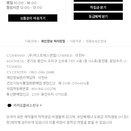
평일 10:00 - 18:00
점심시간 12:00 - 13:00
적립금 받기
등급혜택 받기
상품문의 바로가기
이용안내
개인정보 처리방침
이용약관
정품및보상안내
|
|
|
COMPANY : (주)넥스트에스엔엘/ OWNER : 이천수
ADDRESS : 경기도 용인시 수지구 신수로 767, A동 1층 134호(동천동, 분당수지 U-
TOWER)
CS CENTER : 080-266-2668
개인정보관리책임자 : 이천수
건강기능식품일반판매업 영업신고 : 제 2018-0114494호
사업자등록번호 : 891-86-00278
통신판매업신고 : 2019-용인수지-0763호
카카오플러스친구 +
당사의 모든 제작물의 저작권은 비엘몰에 있으며, 무단복제나 도용은 저작권법 (97조5
항)에의해 금지되어 있습니다.이를 위반시 법적인 처벌을 받을 수 있습니다