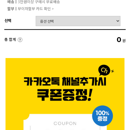
배송ㅣ
3만원이상 구매시 무료배송
할부ㅣ
무이자할부 카드 확인 >
선택
0
총 합계
원