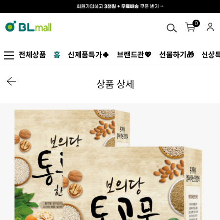
0
전체상품
홈
신제품특가🍀
브랜드관💖
선물하기🎁
신상특
상품 상세