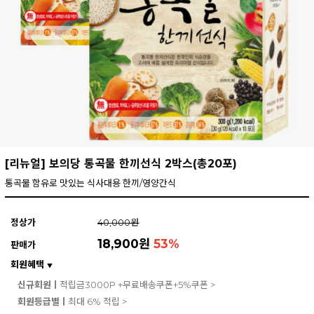
[리뉴얼] 보의당 통곡물 한끼선식 2박스(총20포)
통곡물 함유로 맛있는 식사대용 한끼/영양간식
정상가
40,000원
18,900원
53
%
판매가
회원혜택
▼
신규회원ㅣ
적립금3000P +무료배송쿠폰+5%쿠폰 >
회원등급별ㅣ
최대 6% 적립 >