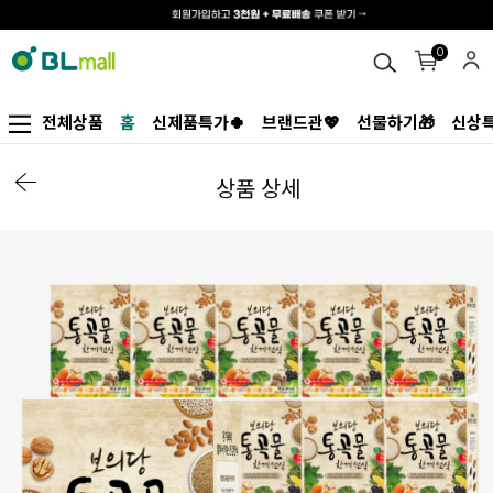
0
전체상품
홈
신제품특가🍀
브랜드관💖
선물하기🎁
신상특
상품 상세