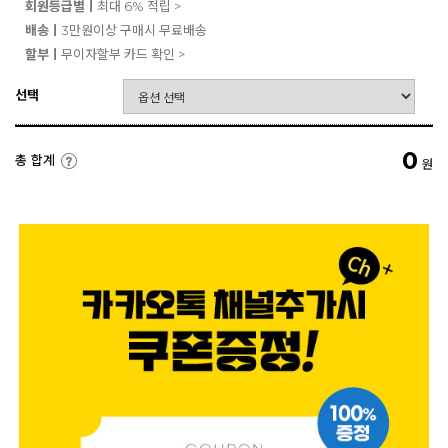
회원등급별ㅣ
최대 6% 적립 >
배송ㅣ
3만원이상 구매시 무료배송
할부ㅣ
무이자할부 카드 확인 >
선택
0
총 합계
원