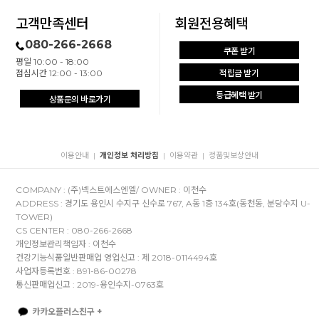
고객만족센터
회원전용혜택
080-266-2668
쿠폰 받기
평일 10:00 - 18:00
점심시간 12:00 - 13:00
적립금 받기
등급혜택 받기
상품문의 바로가기
이용안내
개인정보 처리방침
이용약관
정품및보상안내
|
|
|
COMPANY : (주)넥스트에스엔엘/ OWNER : 이천수
ADDRESS : 경기도 용인시 수지구 신수로 767, A동 1층 134호(동천동, 분당수지 U-
TOWER)
CS CENTER : 080-266-2668
개인정보관리책임자 : 이천수
건강기능식품일반판매업 영업신고 : 제 2018-0114494호
사업자등록번호 : 891-86-00278
통신판매업신고 : 2019-용인수지-0763호
카카오플러스친구 +