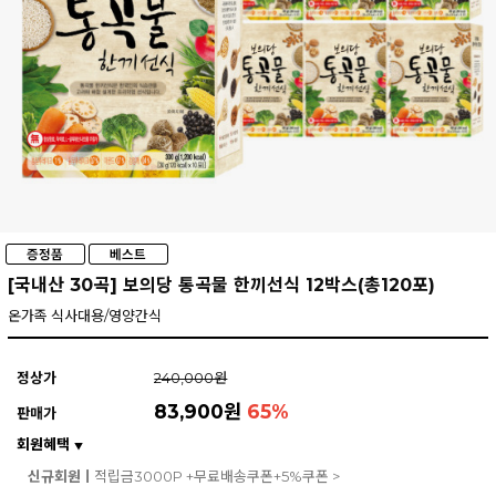
[국내산 30곡] 보의당 통곡물 한끼선식 12박스(총120포)
온가족 식사대용/영양간식
정상가
240,000원
83,900원
65
%
판매가
회원혜택
▼
신규회원ㅣ
적립금3000P +무료배송쿠폰+5%쿠폰 >