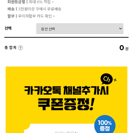
회원등급별ㅣ
최대 6% 적립 >
배송ㅣ
3만원이상 구매시 무료배송
할부ㅣ
무이자할부 카드 확인 >
선택
0
총 합계
원