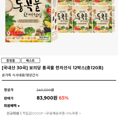
[국내산 30곡] 보의당 통곡물 한끼선식 12박스(총120포)
온가족 식사대용/영양간식
정상가
240,000원
83,900원
65
%
판매가
회원혜택
▼
신규회원ㅣ
적립금3000P +무료배송쿠폰+5%쿠폰 >