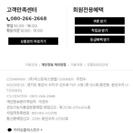
고객만족센터
회원전용혜택
080-266-2668
쿠폰 받기
평일 10:00 - 18:00
점심시간 12:00 - 13:00
적립금 받기
등급혜택 받기
상품문의 바로가기
이용안내
개인정보 처리방침
이용약관
정품및보상안내
|
|
|
COMPANY : (주)넥스트에스엔엘/ OWNER : 이천수
ADDRESS : 경기도 용인시 수지구 신수로 767, A동 1층 134호(동천동, 분당수지 U-
TOWER)
CS CENTER : 080-266-2668
개인정보관리책임자 : 이천수
건강기능식품일반판매업 영업신고 : 제 2018-0114494호
사업자등록번호 : 891-86-00278
통신판매업신고 : 2019-용인수지-0763호
카카오플러스친구 +