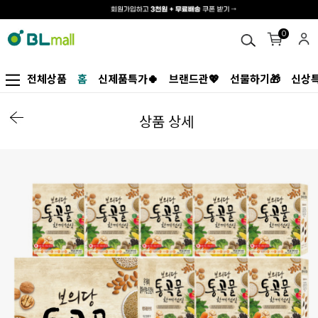
0
전체상품
홈
신제품특가🍀
브랜드관💖
선물하기🎁
신상특
상품 상세