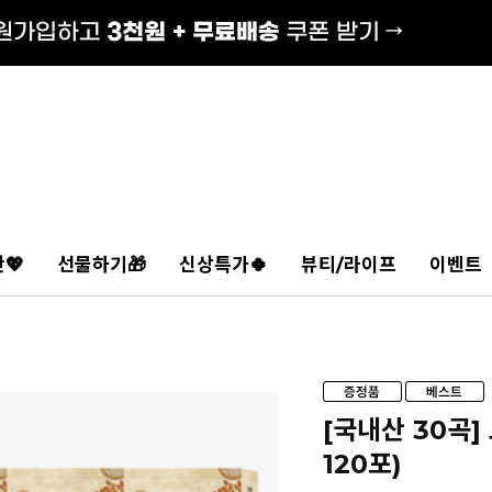
💖
선물하기🎁
신상특가🍀
뷰티/라이프
이벤트
[국내산 30곡]
120포)