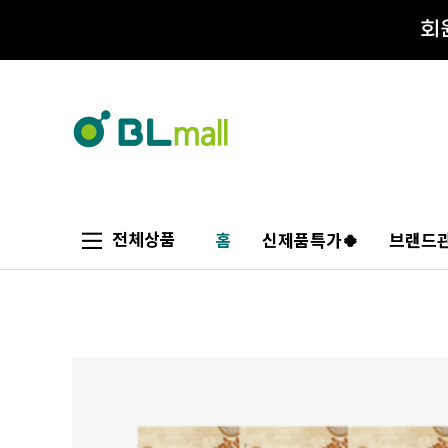
전체상품
홈
신제품특가🍀
브랜드관