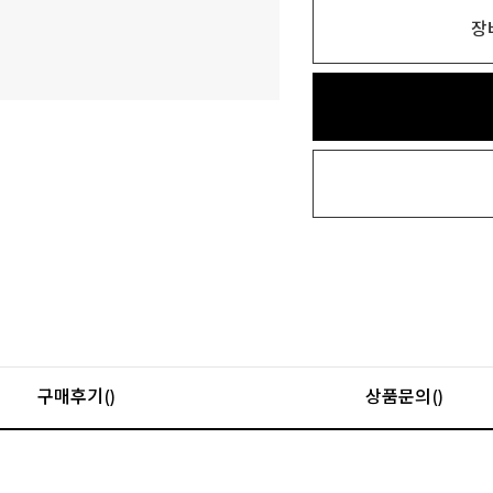
장
구매후기()
상품문의()