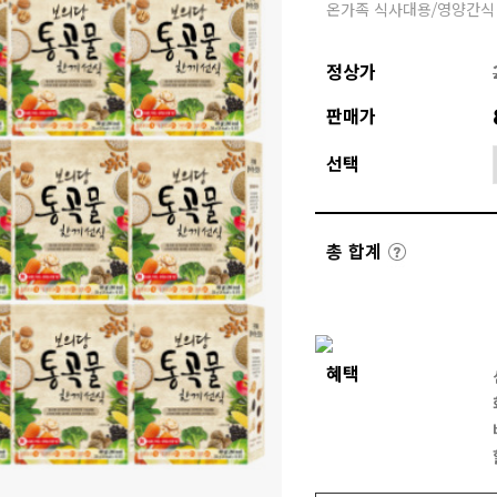
온가족 식사대용/영양간식
정상가
판매가
선택
총 합계
혜택