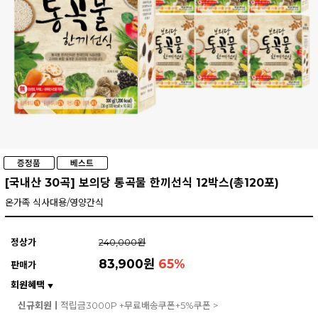
[국내산 30곡] 보의당 통곡물 한끼선식 12박스(총120포)
온가족 식사대용/영양간식
정상가
240,000원
83,900원
65
%
판매가
회원혜택
▼
신규회원ㅣ
적립금3000P +무료배송쿠폰+5%쿠폰 >