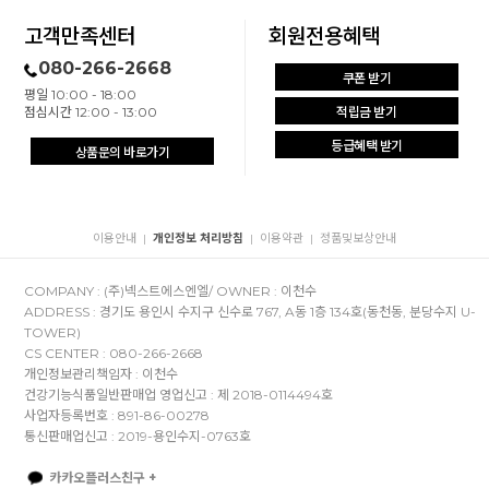
고객만족센터
회원전용혜택
080-266-2668
쿠폰 받기
평일 10:00 - 18:00
점심시간 12:00 - 13:00
적립금 받기
등급혜택 받기
상품문의 바로가기
이용안내
개인정보 처리방침
이용약관
정품및보상안내
|
|
|
COMPANY : (주)넥스트에스엔엘/ OWNER : 이천수
ADDRESS : 경기도 용인시 수지구 신수로 767, A동 1층 134호(동천동, 분당수지 U-
TOWER)
CS CENTER : 080-266-2668
개인정보관리책임자 : 이천수
건강기능식품일반판매업 영업신고 : 제 2018-0114494호
사업자등록번호 : 891-86-00278
통신판매업신고 : 2019-용인수지-0763호
카카오플러스친구 +