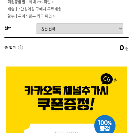
회원등급별ㅣ
최대 6% 적립 >
배송ㅣ
3만원이상 구매시 무료배송
할부ㅣ
무이자할부 카드 확인 >
선택
0
총 합계
원