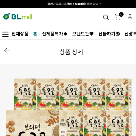
0
전체상품
홈
신제품특가🍀
브랜드관💖
선물하기🎁
신상특
상품 상세