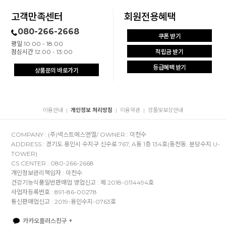
고객만족센터
회원전용혜택
080-266-2668
쿠폰 받기
평일 10:00 - 18:00
점심시간 12:00 - 13:00
적립금 받기
등급혜택 받기
상품문의 바로가기
이용안내
개인정보 처리방침
이용약관
정품및보상안내
|
|
|
COMPANY : (주)넥스트에스엔엘/ OWNER : 이천수
ADDRESS : 경기도 용인시 수지구 신수로 767, A동 1층 134호(동천동, 분당수지 U-
TOWER)
CS CENTER : 080-266-2668
개인정보관리책임자 : 이천수
건강기능식품일반판매업 영업신고 : 제 2018-0114494호
사업자등록번호 : 891-86-00278
통신판매업신고 : 2019-용인수지-0763호
카카오플러스친구 +