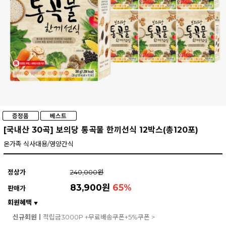
[국내산 30곡] 보의당 통곡물 한끼선식 12박스(총120포)
온가족 식사대용/영양간식
정상가
240,000원
83,900원
65
%
판매가
회원혜택
▼
신규회원ㅣ
적립금3000P +무료배송쿠폰+5%쿠폰 >