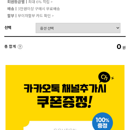
회원등급별ㅣ
최대 6% 적립 >
배송ㅣ
3만원이상 구매시 무료배송
할부ㅣ
무이자할부 카드 확인 >
선택
0
총 합계
원