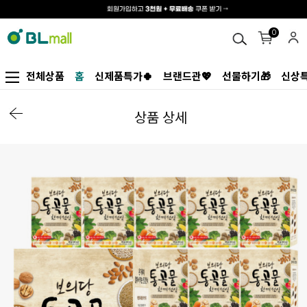
0
전체상품
홈
신제품특가🍀
브랜드관💖
선물하기🎁
신상특
상품 상세