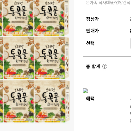
온가족 식사대용/영양간식
정상가
판매가
선택
총 합계
혜택