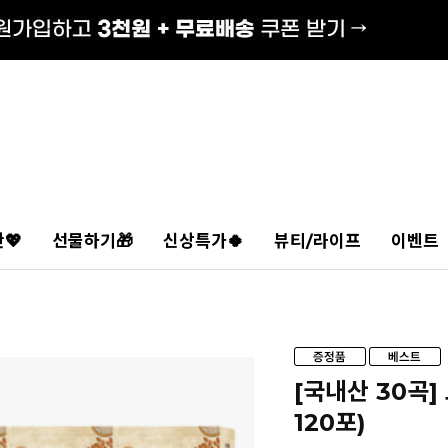
💖
선물하기🎁
신상특가🍀
뷰티/라이프
이벤트
[국내산 30곡]
120포)