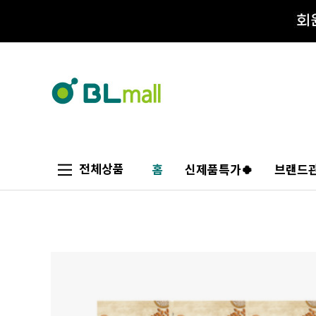
전체상품
홈
신제품특가🍀
브랜드관