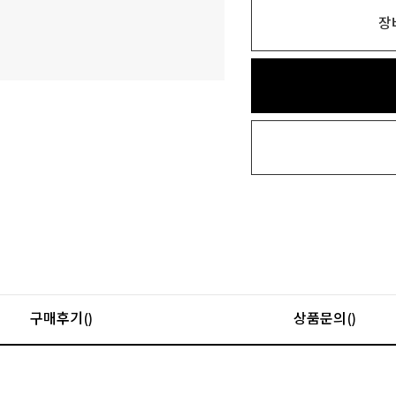
장
구매후기()
상품문의()