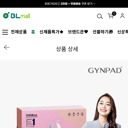
0
전체상품
홈
신제품특가🍀
브랜드관💖
선물하기🎁
신상특
상품 상세