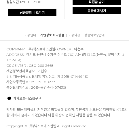
점심시간 12:00 - 13:00
적립금 받기
등급혜택 받기
상품문의 바로가기
이용안내
개인정보 처리방침
이용약관
정품및보상안내
|
|
|
COMPANY : (주)넥스트에스엔엘/ OWNER : 이천수
ADDRESS : 경기도 용인시 수지구 신수로 767, A동 1층 134호(동천동, 분당수지 U-
TOWER)
CS CENTER : 080-266-2668
개인정보관리책임자 : 이천수
건강기능식품일반판매업 영업신고 : 제 2018-0114494호
사업자등록번호 : 891-86-00278
통신판매업신고 : 2019-용인수지-0763호
카카오플러스친구 +
당사의 모든 제작물의 저작권은 비엘몰에 있으며, 무단복제나 도용은 저작권법 (97조5
항)에의해 금지되어 있습니다.이를 위반시 법적인 처벌을 받을 수 있습니다
Copyright © (주)넥스트에스앤엘 All rights reserved.