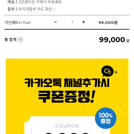
배송ㅣ
3만원이상 구매시 무료배송
할부ㅣ
무이자할부 카드 확인 >
가인패드H 1Set
99,000
원
99,000
총 합계
원