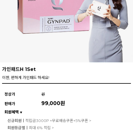
가인패드H 1Set
이젠, 편하게 가인패드 하세요!
정상가
원
99,000
원
판매가
회원혜택
▼
신규회원ㅣ
적립금3000P +무료배송쿠폰+5%쿠폰 >
회원등급별ㅣ
최대 6% 적립 >