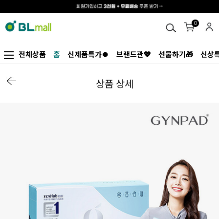
0
전체상품
홈
신제품특가🍀
브랜드관💖
선물하기🎁
신상특
상품 상세