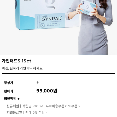
가인패드S 1Set
이젠, 편하게 가인패드 하세요!
정상가
원
99,000
원
판매가
회원혜택
▼
신규회원ㅣ
적립금3000P +무료배송쿠폰+5%쿠폰 >
회원등급별ㅣ
최대 6% 적립 >