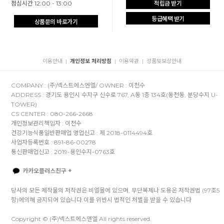
점심시간 12:00 - 13:00
적립금 받기
등급혜택 받기
상품문의 바로가기
이용안내
개인정보 처리방침
이용약관
정품및보상안내
|
|
|
COMPANY : (주)넥스트에스엔엘/ OWNER : 이천수
ADDRESS : 경기도 용인시 수지구 신수로 767, A동 1층 134호(동천동, 분당수지 U-
TOWER)
CS CENTER : 080-266-2668
개인정보관리책임자 : 이천수
건강기능식품일반판매업 영업신고 : 제 2018-0114494호
사업자등록번호 : 891-86-00278
통신판매업신고 : 2019-용인수지-0763호
카카오플러스친구 +
당사의 모든 제작물의 저작권은 비엘몰에 있으며, 무단복제나 도용은 저작권법 (97조5
항)에의해 금지되어 있습니다.이를 위반시 법적인 처벌을 받을 수 있습니다
Copyright © (주)넥스트에스앤엘 All rights reserved.