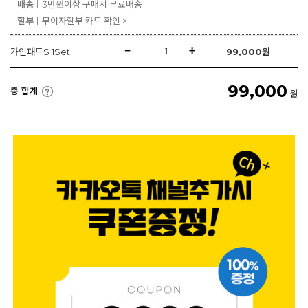
배송ㅣ
3만원이상 구매시 무료배송
할부ㅣ
무이자할부 카드 확인 >
가인패드S 1Set
99,000
원
99,000
총 합계
원