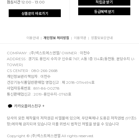
점심시간 12:00 - 13:00
적립금 받기
등급혜택 받기
상품문의 바로가기
이용안내
개인정보 처리방침
이용약관
정품및보상안내
|
|
|
COMPANY : (주)넥스트에스엔엘/ OWNER : 이천수
ADDRESS : 경기도 용인시 수지구 신수로 767, A동 1층 134호(동천동, 분당수지 U-
TOWER)
CS CENTER : 080-266-2668
개인정보관리책임자 : 이천수
건강기능식품일반판매업 영업신고 : 제 2018-0114494호
사업자등록번호 : 891-86-00278
통신판매업신고 : 2019-용인수지-0763호
카카오플러스친구 +
당사의 모든 제작물의 저작권은 비엘몰에 있으며, 무단복제나 도용은 저작권법 (97조5
항)에의해 금지되어 있습니다.이를 위반시 법적인 처벌을 받을 수 있습니다
Copyright © (주)넥스트에스앤엘 All rights reserved.