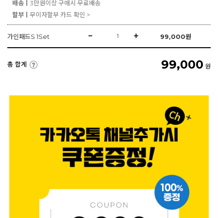
배송ㅣ
3만원이상 구매시 무료배송
할부ㅣ
무이자할부 카드 확인 >
가인패드S 1Set
99,000
원
99,000
총 합계
원