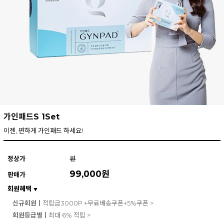
가인패드S 1Set
이젠, 편하게 가인패드 하세요!
정상가
원
99,000
원
판매가
회원혜택
▼
신규회원ㅣ
적립금3000P +무료배송쿠폰+5%쿠폰 >
회원등급별ㅣ
최대 6% 적립 >