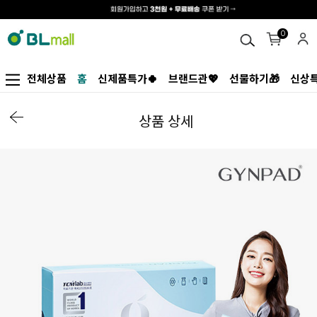
0
전체상품
홈
신제품특가🍀
브랜드관💖
선물하기🎁
신상특
상품 상세