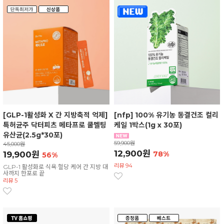
[GLP-1활성화 X 간 지방축적 억제]
[nfp] 100% 유기농 동결건조 컬리
특허균주 닥터피츠 메타프로 쿨멜팅
케일 1박스(1g x 30포)
유산균(2.5g*30포)
59,900원
45,000원
12,900원
19,900원
78%
56%
리뷰 94
GLP-1 활성화로 식욕·혈당 케어 간 지방 대
사까지 한포로 끝
리뷰 5