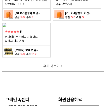
샀는데요.ㅋㅋㅋ..
너무 맛있어서..
[GLP-1활성화 X 간..
[GLP-1활성화 X 간..
평점
5.0
리뷰
5
평점
5.0
리뷰
5
★★★★★
5
커피대신 먹으러고 시켰어요
밥먹고 마시면 입..
[보의당] 왕혜문 퓨..
평점
5.0
리뷰
137
후기 더보기 >
고객만족센터
회원전용혜택