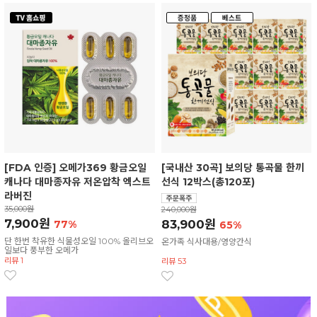
[FDA 인증] 오메가369 황금오일
[국내산 30곡] 보의당 통곡물 한끼
캐나다 대마종자유 저온압착 엑스트
선식 12박스(총120포)
라버진
35,000원
240,000원
7,900원
83,900원
77%
65%
단 한번 착유한 식물성오일 100% 올리브오
온가족 식사대용/영양간식
일보다 풍부한 오메가
리뷰 1
리뷰 53