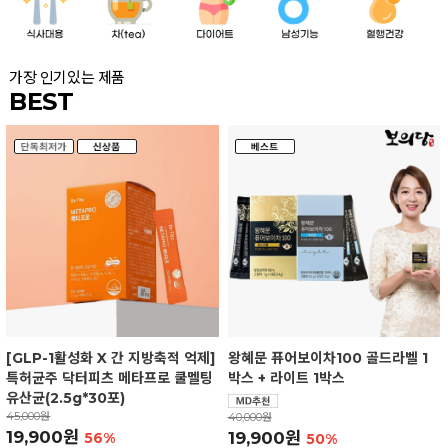
가장 인기있는 제품
BEST
[GLP-1활성화 X 간 지방축적 억제]
왕혜문 퓨어보이차100 골드라벨 1
특허균주 닥터피츠 메타프로 쿨멜팅
박스 + 라이트 1박스
유산균(2.5g*30포)
45,000원
40,000원
19,900원
19,900원
56%
50%