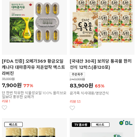
[FDA 인증] 오메가369 황금오일
[국내산 30곡] 보의당 통곡물 한끼
캐나다 대마종자유 저온압착 엑스트
선식 12박스(총120포)
라버진
35,000원
240,000원
7,900원
83,900원
77%
65%
단 한번 착유한 식물성오일 100% 올리브오
온가족 식사대용/영양간식
일보다 풍부한 오메가
리뷰 1
리뷰 53