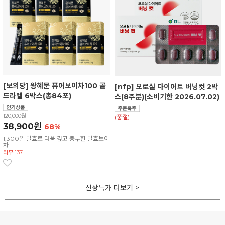
[보의당] 왕혜문 퓨어보이차100 골
[nfp] 모로실 다이어트 버닝컷 2박
드라벨 6박스(총84포)
스(8주분)(소비기한 2026.07.02)
120,000원
(품절)
38,900원
68%
1,300일 발효로 더욱 깊고 풍부한 발효보이
차
리뷰 137
신상특가 더보기 >