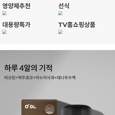
영양제추천
선식
대용량특가
TV홈쇼핑상품