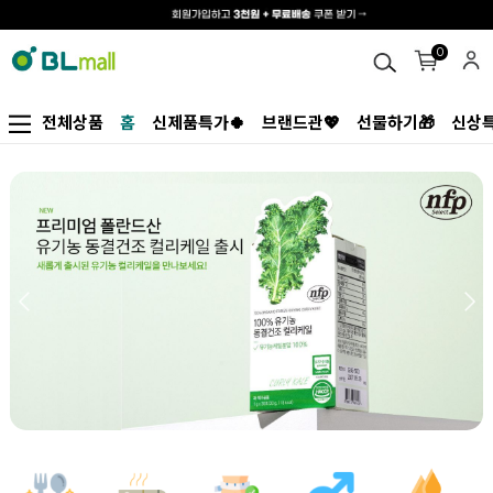
0
전체상품
홈
신제품특가🍀
브랜드관💖
선물하기🎁
신상특