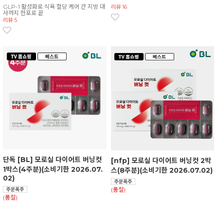
GLP-1 활성화로 식욕·혈당 케어 간 지방 대
리뷰 16
사까지 한포로 끝
리뷰 5
단독 [BL] 모로실 다이어트 버닝컷
[nfp] 모로실 다이어트 버닝컷 2박
1박스(4주분)(소비기한 2026.07.
스(8주분)(소비기한 2026.07.02)
02)
(품절)
(품절)