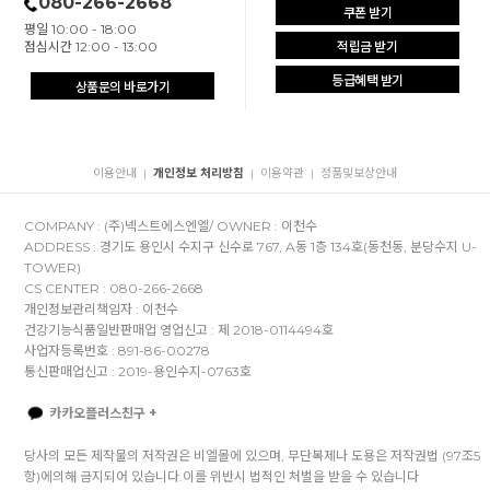
080-266-2668
쿠폰 받기
평일 10:00 - 18:00
점심시간 12:00 - 13:00
적립금 받기
등급혜택 받기
상품문의 바로가기
이용안내
개인정보 처리방침
이용약관
정품및보상안내
|
|
|
COMPANY : (주)넥스트에스엔엘/ OWNER : 이천수
ADDRESS : 경기도 용인시 수지구 신수로 767, A동 1층 134호(동천동, 분당수지 U-
TOWER)
CS CENTER : 080-266-2668
개인정보관리책임자 : 이천수
건강기능식품일반판매업 영업신고 : 제 2018-0114494호
사업자등록번호 : 891-86-00278
통신판매업신고 : 2019-용인수지-0763호
카카오플러스친구 +
당사의 모든 제작물의 저작권은 비엘몰에 있으며, 무단복제나 도용은 저작권법 (97조5
항)에의해 금지되어 있습니다.이를 위반시 법적인 처벌을 받을 수 있습니다