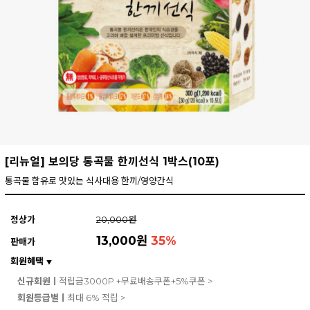
[리뉴얼] 보의당 통곡물 한끼선식 1박스(10포)
통곡물 함유로 맛있는 식사대용 한끼/영양간식
정상가
20,000원
13,000원
35
%
판매가
회원혜택
▼
신규회원ㅣ
적립금3000P +무료배송쿠폰+5%쿠폰 >
회원등급별ㅣ
최대 6% 적립 >