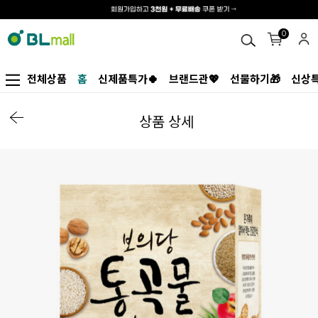
0
전체상품
홈
신제품특가🍀
브랜드관💖
선물하기🎁
신상특
상품 상세