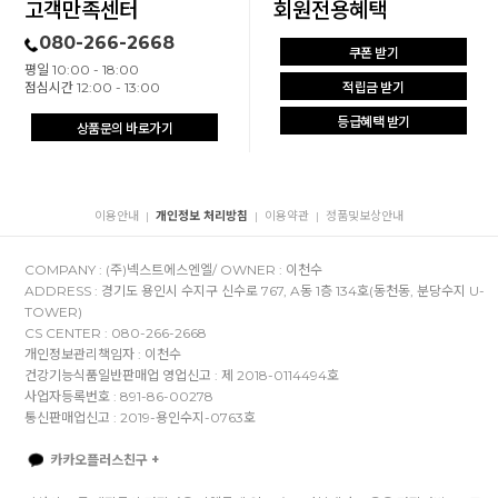
고객만족센터
회원전용혜택
080-266-2668
쿠폰 받기
평일 10:00 - 18:00
점심시간 12:00 - 13:00
적립금 받기
등급혜택 받기
상품문의 바로가기
이용안내
개인정보 처리방침
이용약관
정품및보상안내
|
|
|
COMPANY : (주)넥스트에스엔엘/ OWNER : 이천수
ADDRESS : 경기도 용인시 수지구 신수로 767, A동 1층 134호(동천동, 분당수지 U-
TOWER)
CS CENTER : 080-266-2668
개인정보관리책임자 : 이천수
건강기능식품일반판매업 영업신고 : 제 2018-0114494호
사업자등록번호 : 891-86-00278
통신판매업신고 : 2019-용인수지-0763호
카카오플러스친구 +