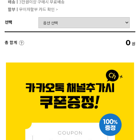
배송ㅣ
3만원이상 구매시 무료배송
할부ㅣ
무이자할부 카드 확인 >
선택
0
총 합계
원