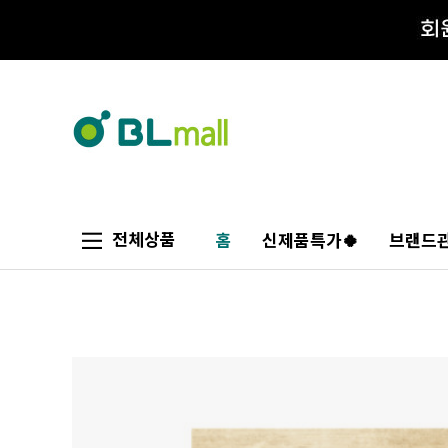
전체상품
홈
신제품특가🍀
브랜드관