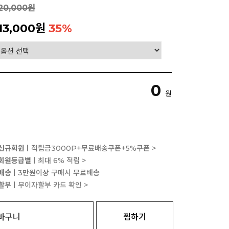
20,000원
13,000원
35
%
0
원
신규회원ㅣ
적립금3000P+무료배송쿠폰+5%쿠폰 >
회원등급별ㅣ
최대 6% 적립 >
배송ㅣ
3만원이상 구매시 무료배송
할부ㅣ
무이자할부 카드 확인 >
바구니
찜하기