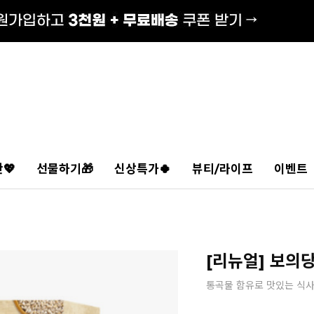
💖
선물하기🎁
신상특가🍀
뷰티/라이프
이벤트
[리뉴얼] 보의당
통곡물 함유로 맛있는 식