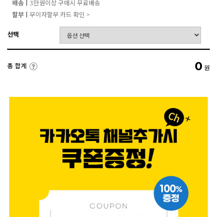
배송ㅣ
3만원이상 구매시 무료배송
할부ㅣ
무이자할부 카드 확인 >
선택
0
총 합계
원