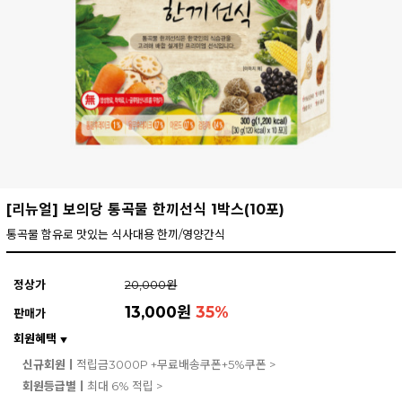
[리뉴얼] 보의당 통곡물 한끼선식 1박스(10포)
통곡물 함유로 맛있는 식사대용 한끼/영양간식
정상가
20,000원
13,000원
35
%
판매가
회원혜택
▼
신규회원ㅣ
적립금3000P +무료배송쿠폰+5%쿠폰 >
회원등급별ㅣ
최대 6% 적립 >