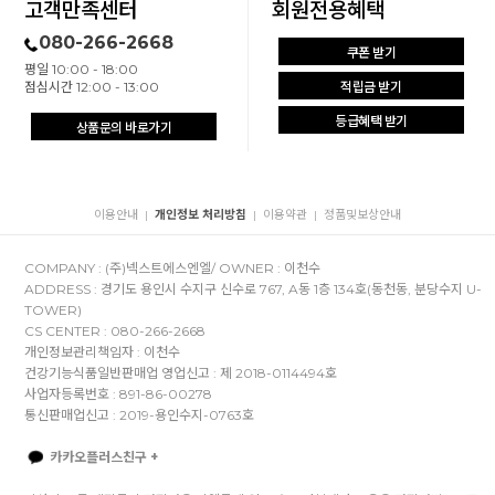
고객만족센터
회원전용혜택
080-266-2668
쿠폰 받기
평일 10:00 - 18:00
점심시간 12:00 - 13:00
적립금 받기
등급혜택 받기
상품문의 바로가기
이용안내
개인정보 처리방침
이용약관
정품및보상안내
|
|
|
COMPANY : (주)넥스트에스엔엘/ OWNER : 이천수
ADDRESS : 경기도 용인시 수지구 신수로 767, A동 1층 134호(동천동, 분당수지 U-
TOWER)
CS CENTER : 080-266-2668
개인정보관리책임자 : 이천수
건강기능식품일반판매업 영업신고 : 제 2018-0114494호
사업자등록번호 : 891-86-00278
통신판매업신고 : 2019-용인수지-0763호
카카오플러스친구 +