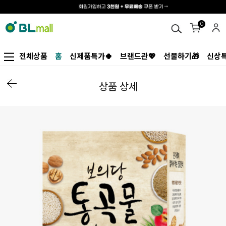
0
전체상품
홈
신제품특가🍀
브랜드관💖
선물하기🎁
신상특
상품 상세