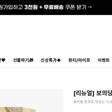
💖
선물하기🎁
신상특가🍀
뷰티/라이프
이벤트
[리뉴얼] 보의당
통곡물 함유로 맛있는 식