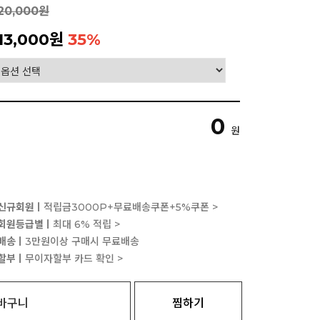
20,000원
13,000원
35
%
0
원
신규회원ㅣ
적립금3000P+무료배송쿠폰+5%쿠폰 >
회원등급별ㅣ
최대 6% 적립 >
배송ㅣ
3만원이상 구매시 무료배송
할부ㅣ
무이자할부 카드 확인 >
바구니
찜하기