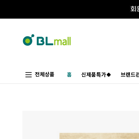
전체상품
홈
신제품특가🍀
브랜드관