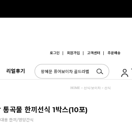
로그인
| 회원가입
| 고객센터
| 주문배송
리얼후기
HOME > 선식/보이차 > 선식
 통곡물 한끼선식 1박스(10포)
사대용 한끼/영양간식