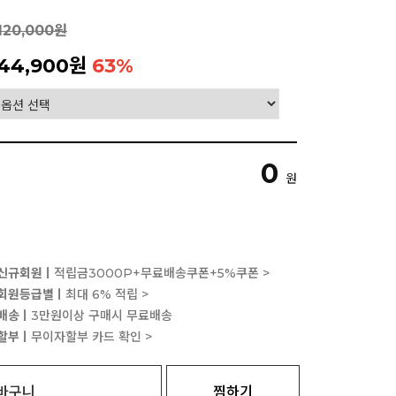
120,000원
44,900원
63
%
0
원
신규회원ㅣ
적립금3000P+무료배송쿠폰+5%쿠폰 >
회원등급별ㅣ
최대 6% 적립 >
배송ㅣ
3만원이상 구매시 무료배송
할부ㅣ
무이자할부 카드 확인 >
바구니
찜하기