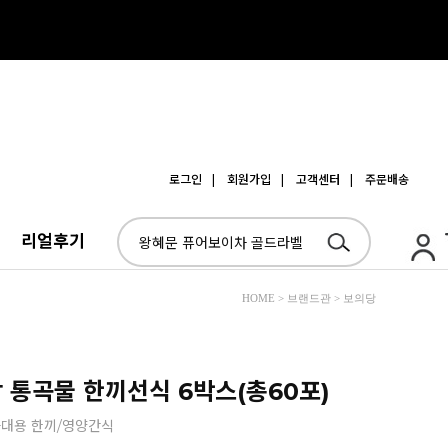
로그인
| 회원가입
| 고객센터
| 주문배송
리얼후기
HOME > 브랜드관 > 보의당
당 통곡물 한끼선식 6박스(총60포)
사대용 한끼/영양간식