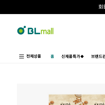
전체상품
홈
신제품특가🍀
브랜드관