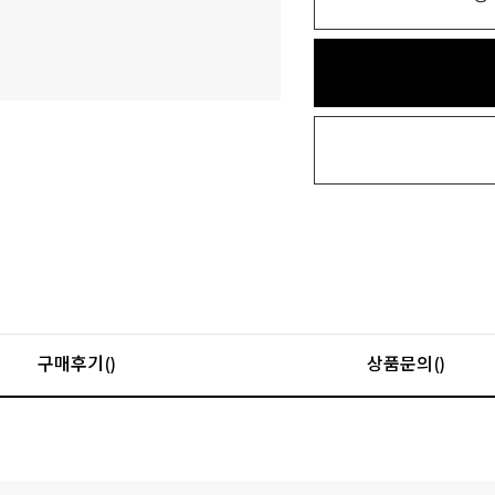
구매후기()
상품문의()