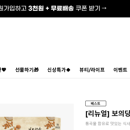
💖
선물하기🎁
신상특가🍀
뷰티/라이프
이벤트
[리뉴얼] 보의
통곡물 함유로 맛있는 식