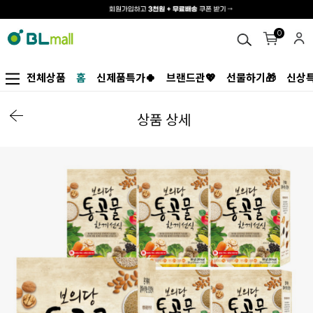
0
전체상품
홈
신제품특가🍀
브랜드관💖
선물하기🎁
신상특
상품 상세