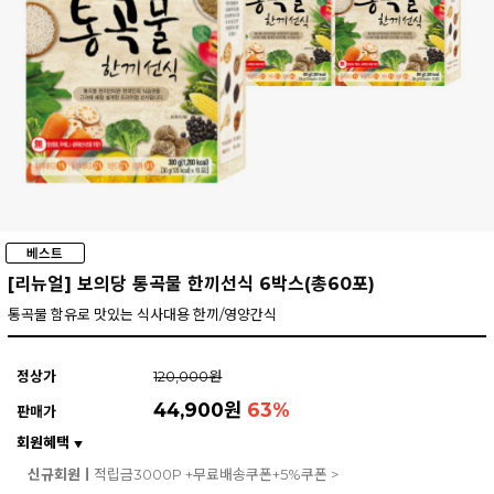
[리뉴얼] 보의당 통곡물 한끼선식 6박스(총60포)
통곡물 함유로 맛있는 식사대용 한끼/영양간식
정상가
120,000원
44,900원
63
%
판매가
회원혜택
▼
신규회원ㅣ
적립금3000P +무료배송쿠폰+5%쿠폰 >