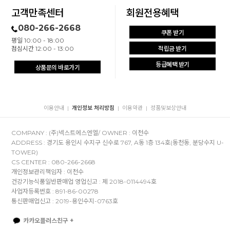
고객만족센터
회원전용혜택
080-266-2668
쿠폰 받기
평일 10:00 - 18:00
점심시간 12:00 - 13:00
적립금 받기
등급혜택 받기
상품문의 바로가기
이용안내
개인정보 처리방침
이용약관
정품및보상안내
|
|
|
COMPANY : (주)넥스트에스엔엘/ OWNER : 이천수
ADDRESS : 경기도 용인시 수지구 신수로 767, A동 1층 134호(동천동, 분당수지 U-
TOWER)
CS CENTER : 080-266-2668
개인정보관리책임자 : 이천수
건강기능식품일반판매업 영업신고 : 제 2018-0114494호
사업자등록번호 : 891-86-00278
통신판매업신고 : 2019-용인수지-0763호
카카오플러스친구 +