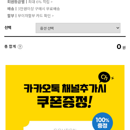
회원등급별ㅣ
최대 6% 적립 >
배송ㅣ
3만원이상 구매시 무료배송
할부ㅣ
무이자할부 카드 확인 >
선택
0
총 합계
원