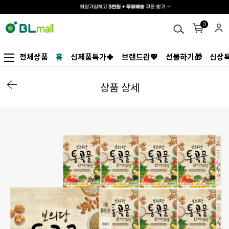
0
전체상품
홈
신제품특가🍀
브랜드관💖
선물하기🎁
신상특
상품 상세