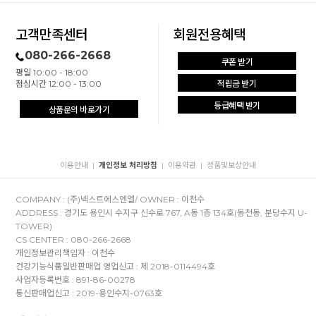
고객만족센터
회원전용혜택
080-266-2668
쿠폰 받기
평일 10:00 - 18:00
점심시간 12:00 - 13:00
적립금 받기
등급혜택 받기
상품문의 바로가기
이용안내
개인정보 처리방침
이용약관
정품및보상안내
|
|
|
COMPANY : (주)넥스트에스엔엘/ OWNER : 이천수
ADDRESS : 경기도 용인시 수지구 신수로 767, A동 1층 134호(동천동, 분당수지 U-
TOWER)
CS CENTER : 080-266-2668
개인정보관리책임자 : 이천수
건강기능식품일반판매업 영업신고 : 제 2018-0114494호
사업자등록번호 : 891-86-00278
통신판매업신고 : 2019-용인수지-0763호