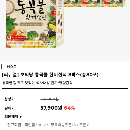
[리뉴얼] 보의당 통곡물 한끼선식 8박스(총80포)
통곡물 함유로 맛있는 식사대용 한끼/영양간식
정상가
160,000원
57,900원
64
%
판매가
회원혜택
▼
신규회원ㅣ
적립금3000P +무료배송쿠폰+5%쿠폰 >