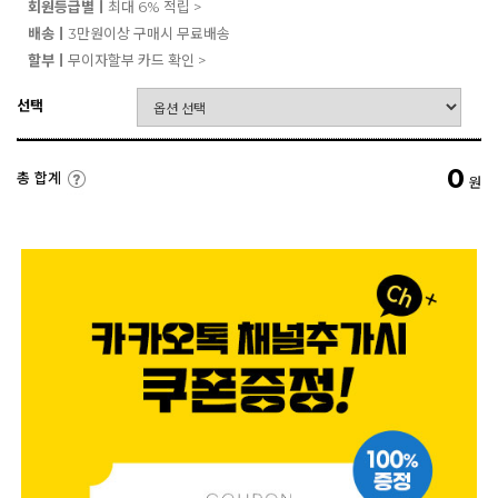
회원등급별ㅣ
최대 6% 적립 >
배송ㅣ
3만원이상 구매시 무료배송
할부ㅣ
무이자할부 카드 확인 >
선택
0
총 합계
원