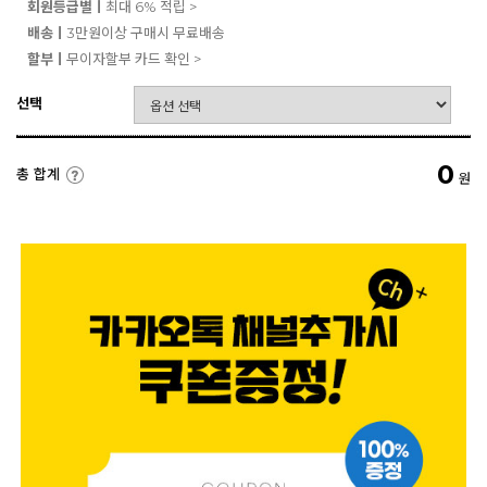
회원등급별ㅣ
최대 6% 적립 >
배송ㅣ
3만원이상 구매시 무료배송
할부ㅣ
무이자할부 카드 확인 >
선택
0
총 합계
원