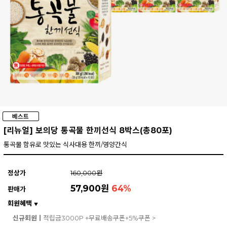
[리뉴얼] 보의당 통곡물 한끼선식 8박스(총80포)
통곡물 함유로 맛있는 식사대용 한끼/영양간식
정상가
160,000원
57,900원
64
%
판매가
회원혜택
▼
신규회원ㅣ
적립금3000P +무료배송쿠폰+5%쿠폰 >