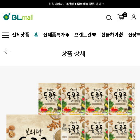
0
전체상품
홈
신제품특가🍀
브랜드관💖
선물하기🎁
신상특
상품 상세