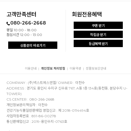
고객만족센터
회원전용혜택
080-266-2668
쿠폰 받기
평일 10:00 - 18:00
점심시간 12:00 - 13:00
적립금 받기
등급혜택 받기
상품문의 바로가기
이용안내
개인정보 처리방침
이용약관
정품및보상안내
|
|
|
COMPANY : (주)넥스트에스엔엘/ OWNER : 이천수
ADDRESS : 경기도 용인시 수지구 신수로 767, A동 1층 134호(동천동, 분당수지 U-
TOWER)
CS CENTER : 080-266-2668
개인정보관리책임자 : 이천수
건강기능식품일반판매업 영업신고 : 제 2018-0114494호
사업자등록번호 : 891-86-00278
통신판매업신고 : 2019-용인수지-0763호