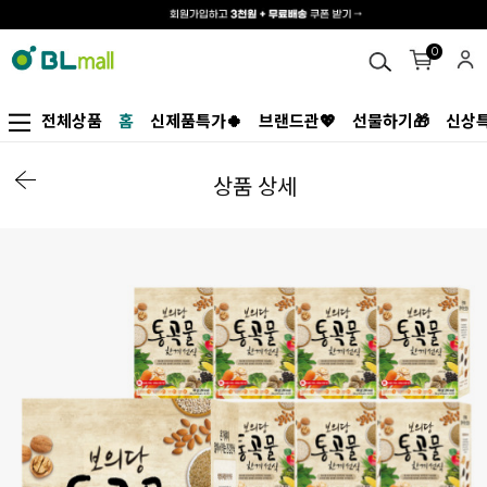
0
전체상품
홈
신제품특가🍀
브랜드관💖
선물하기🎁
신상특
상품 상세