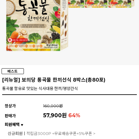
[리뉴얼] 보의당 통곡물 한끼선식 8박스(총80포)
통곡물 함유로 맛있는 식사대용 한끼/영양간식
정상가
160,000원
57,900원
64
%
판매가
회원혜택
▼
신규회원ㅣ
적립금3000P +무료배송쿠폰+5%쿠폰 >