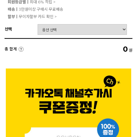
회원등급별ㅣ
최대 6% 적립 >
배송ㅣ
3만원이상 구매시 무료배송
할부ㅣ
무이자할부 카드 확인 >
선택
0
총 합계
원