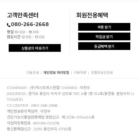
고객만족센터
회원전용혜택
080-266-2668
쿠폰 받기
평일 10:00 - 18:00
점심시간 12:00 - 13:00
적립금 받기
등급혜택 받기
상품문의 바로가기
이용안내
개인정보 처리방침
이용약관
정품및보상안내
|
|
|
COMPANY : (주)넥스트에스엔엘/ OWNER : 이천수
ADDRESS : 경기도 용인시 수지구 신수로 767, A동 1층 134호(동천동, 분당수지 U-
TOWER)
CS CENTER : 080-266-2668
개인정보관리책임자 : 이천수
건강기능식품일반판매업 영업신고 : 제 2018-0114494호
사업자등록번호 : 891-86-00278
통신판매업신고 : 2019-용인수지-0763호