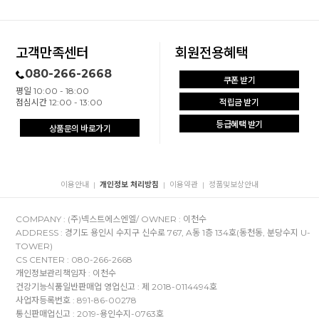
고객만족센터
회원전용혜택
080-266-2668
쿠폰 받기
평일 10:00 - 18:00
점심시간 12:00 - 13:00
적립금 받기
등급혜택 받기
상품문의 바로가기
이용안내
개인정보 처리방침
이용약관
정품및보상안내
|
|
|
COMPANY : (주)넥스트에스엔엘/ OWNER : 이천수
ADDRESS : 경기도 용인시 수지구 신수로 767, A동 1층 134호(동천동, 분당수지 U-
TOWER)
CS CENTER : 080-266-2668
개인정보관리책임자 : 이천수
건강기능식품일반판매업 영업신고 : 제 2018-0114494호
사업자등록번호 : 891-86-00278
통신판매업신고 : 2019-용인수지-0763호