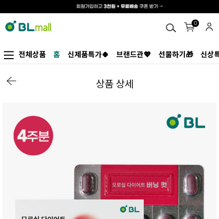
0
전체상품
홈
신제품특가🍀
브랜드관💖
선물하기🎁
신상특
상품 상세