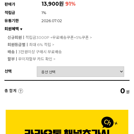
13,900원
91
%
판매가
적립금
1%
유통기한
2026.07.02
회원혜택
▼
신규회원ㅣ
적립금3000P +무료배송쿠폰+5%쿠폰 >
회원등급별ㅣ
최대 6% 적립 >
배송ㅣ
3만원이상 구매시 무료배송
할부ㅣ
무이자할부 카드 확인 >
선택
0
총 합계
원