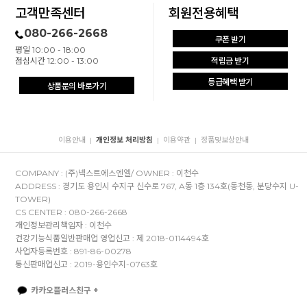
고객만족센터
회원전용혜택
080-266-2668
쿠폰 받기
평일 10:00 - 18:00
점심시간 12:00 - 13:00
적립금 받기
등급혜택 받기
상품문의 바로가기
이용안내
개인정보 처리방침
이용약관
정품및보상안내
|
|
|
COMPANY : (주)넥스트에스엔엘/ OWNER : 이천수
ADDRESS : 경기도 용인시 수지구 신수로 767, A동 1층 134호(동천동, 분당수지 U-
TOWER)
CS CENTER : 080-266-2668
개인정보관리책임자 : 이천수
건강기능식품일반판매업 영업신고 : 제 2018-0114494호
사업자등록번호 : 891-86-00278
통신판매업신고 : 2019-용인수지-0763호
카카오플러스친구 +