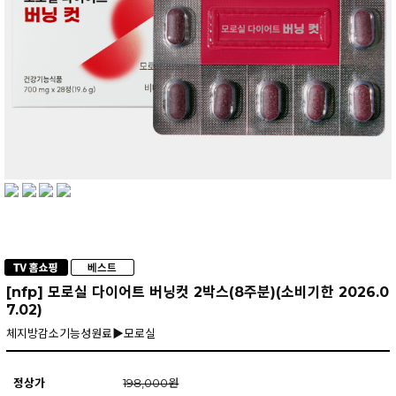
[nfp] 모로실 다이어트 버닝컷 2박스(8주분)(소비기한 2026.0
7.02)
체지방감소기능성원료▶모로실
정상가
198,000원