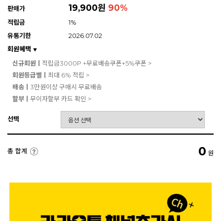
19,900원
90
%
판매가
적립금
1%
유통기한
2026.07.02
회원혜택
▼
신규회원ㅣ
적립금3000P +무료배송쿠폰+5%쿠폰 >
회원등급별ㅣ
최대 6% 적립 >
배송ㅣ
3만원이상 구매시 무료배송
할부ㅣ
무이자할부 카드 확인 >
선택
0
총 합계
원