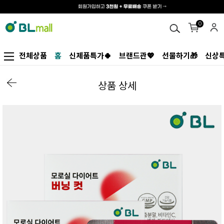
0
전체상품
홈
신제품특가🍀
브랜드관💖
선물하기🎁
신상특
상품 상세