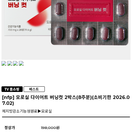
[nfp] 모로실 다이어트 버닝컷 2박스(8주분)(소비기한 2026.0
7.02)
체지방감소기능성원료▶모로실
정상가
198,000원