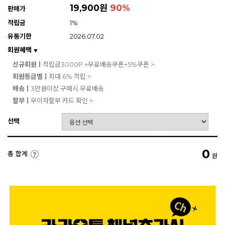
19,900원
90
%
판매가
적립금
1%
유통기한
2026.07.02
회원혜택
▼
신규회원ㅣ
적립금3000P +무료배송쿠폰+5%쿠폰 >
회원등급별ㅣ
최대 6% 적립 >
배송ㅣ
3만원이상 구매시 무료배송
할부ㅣ
무이자할부 카드 확인 >
선택
0
총 합계
원