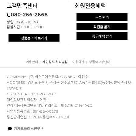
고객만족센터
회원전용혜택
080-266-2668
쿠폰 받기
평일 10:00 - 18:00
점심시간 12:00 - 13:00
적립금 받기
등급혜택 받기
상품문의 바로가기
이용안내
개인정보 처리방침
이용약관
정품및보상안내
|
|
|
COMPANY : (주)넥스트에스엔엘/ OWNER : 이천수
ADDRESS : 경기도 용인시 수지구 신수로 767, A동 1층 134호(동천동, 분당수지 U-
TOWER)
CS CENTER : 080-266-2668
개인정보관리책임자 : 이천수
건강기능식품일반판매업 영업신고 : 제 2018-0114494호
사업자등록번호 : 891-86-00278
통신판매업신고 : 2019-용인수지-0763호
카카오플러스친구 +