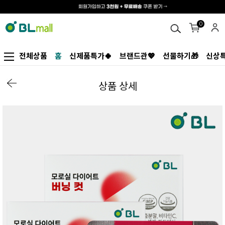
0
전체상품
홈
신제품특가🍀
브랜드관💖
선물하기🎁
신상특
상품 상세