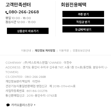
고객만족센터
회원전용혜택
080-266-2668
쿠폰 받기
평일 10:00 - 18:00
점심시간 12:00 - 13:00
적립금 받기
등급혜택 받기
상품문의 바로가기
이용안내
개인정보 처리방침
이용약관
정품및보상안내
|
|
|
COMPANY : (주)넥스트에스엔엘/ OWNER : 이천수
ADDRESS : 경기도 용인시 수지구 신수로 767, A동 1층 134호(동천동, 분당수지 U-
TOWER)
CS CENTER : 080-266-2668
개인정보관리책임자 : 이천수
건강기능식품일반판매업 영업신고 : 제 2018-0114494호
사업자등록번호 : 891-86-00278
통신판매업신고 : 2019-용인수지-0763호
카카오플러스친구 +