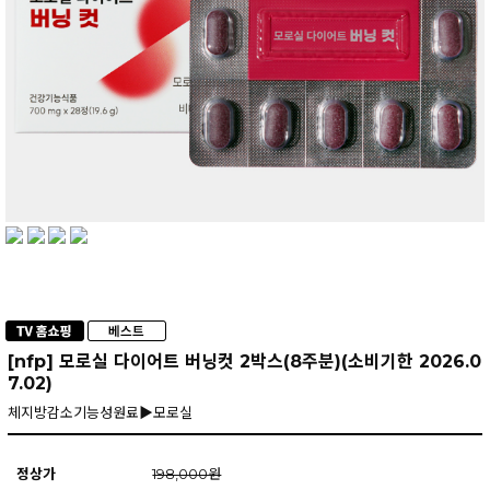
[nfp] 모로실 다이어트 버닝컷 2박스(8주분)(소비기한 2026.0
7.02)
체지방감소기능성원료▶모로실
정상가
198,000원