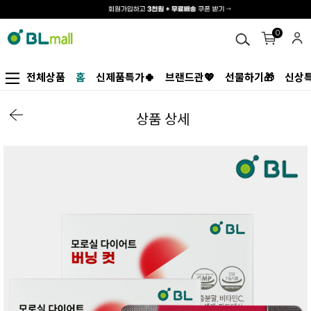
0
전체상품
홈
신제품특가🍀
브랜드관💖
선물하기🎁
신상특
상품 상세