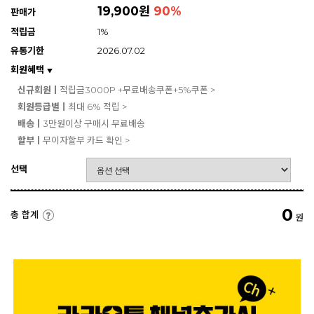
19,900원
90
%
판매가
적립금
1%
유통기한
2026.07.02
회원혜택
▼
신규회원ㅣ
적립금3000P +무료배송쿠폰+5%쿠폰 >
회원등급별ㅣ
최대 6% 적립 >
배송ㅣ
3만원이상 구매시 무료배송
할부ㅣ
무이자할부 카드 확인 >
선택
0
총 합계
원