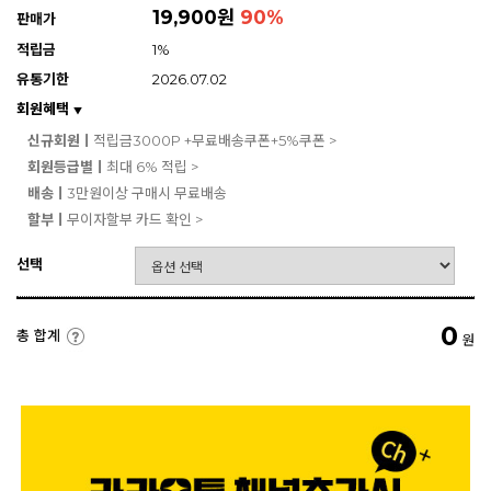
19,900원
90
%
판매가
적립금
1%
유통기한
2026.07.02
회원혜택
▼
신규회원ㅣ
적립금3000P +무료배송쿠폰+5%쿠폰 >
회원등급별ㅣ
최대 6% 적립 >
배송ㅣ
3만원이상 구매시 무료배송
할부ㅣ
무이자할부 카드 확인 >
선택
0
총 합계
원