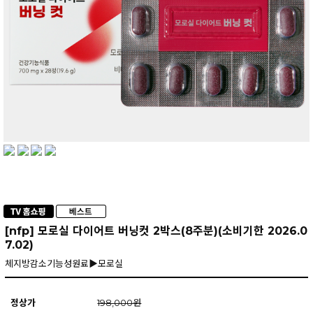
[nfp] 모로실 다이어트 버닝컷 2박스(8주분)(소비기한 2026.0
7.02)
체지방감소기능성원료▶모로실
정상가
198,000원