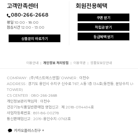
고객만족센터
회원전용혜택
080-266-2668
쿠폰 받기
평일 10:00 - 18:00
점심시간 12:00 - 13:00
적립금 받기
등급혜택 받기
상품문의 바로가기
이용안내
개인정보 처리방침
이용약관
정품및보상안내
|
|
|
COMPANY : (주)넥스트에스엔엘/ OWNER : 이천수
ADDRESS : 경기도 용인시 수지구 신수로 767, A동 1층 134호(동천동, 분당수지 U-
TOWER)
CS CENTER : 080-266-2668
개인정보관리책임자 : 이천수
건강기능식품일반판매업 영업신고 : 제 2018-0114494호
사업자등록번호 : 891-86-00278
통신판매업신고 : 2019-용인수지-0763호
카카오플러스친구 +