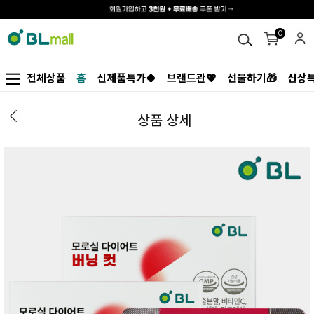
0
전체상품
홈
신제품특가🍀
브랜드관💖
선물하기🎁
신상특
상품 상세