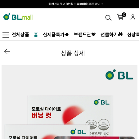
0
전체상품
홈
신제품특가🍀
브랜드관💖
선물하기🎁
신상특
상품 상세