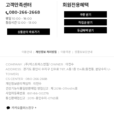
고객만족센터
회원전용혜택
080-266-2668
쿠폰 받기
평일 10:00 - 18:00
점심시간 12:00 - 13:00
적립금 받기
등급혜택 받기
상품문의 바로가기
이용안내
개인정보 처리방침
이용약관
정품및보상안내
|
|
|
COMPANY : (주)넥스트에스엔엘/ OWNER : 이천수
ADDRESS : 경기도 용인시 수지구 신수로 767, A동 1층 134호(동천동, 분당수지 U-
TOWER)
CS CENTER : 080-266-2668
개인정보관리책임자 : 이천수
건강기능식품일반판매업 영업신고 : 제 2018-0114494호
사업자등록번호 : 891-86-00278
통신판매업신고 : 2019-용인수지-0763호
카카오플러스친구 +