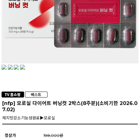
[nfp] 모로실 다이어트 버닝컷 2박스(8주분)(소비기한 2026.0
7.02)
체지방감소기능성원료▶모로실
정상가
198,000원