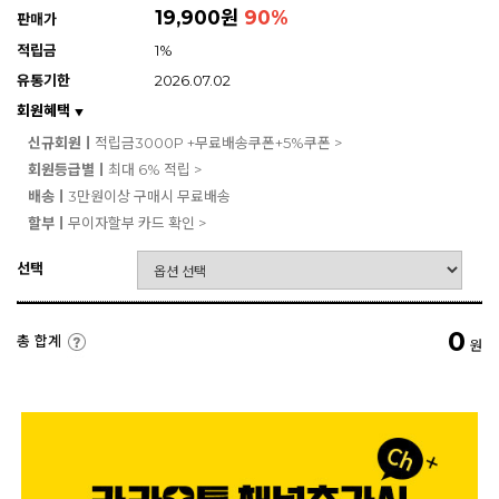
19,900원
90
%
판매가
적립금
1%
유통기한
2026.07.02
회원혜택
▼
신규회원ㅣ
적립금3000P +무료배송쿠폰+5%쿠폰 >
회원등급별ㅣ
최대 6% 적립 >
배송ㅣ
3만원이상 구매시 무료배송
할부ㅣ
무이자할부 카드 확인 >
선택
0
총 합계
원