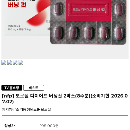
[nfp] 모로실 다이어트 버닝컷 2박스(8주분)(소비기한 2026.0
7.02)
체지방감소기능성원료▶모로실
정상가
198,000원