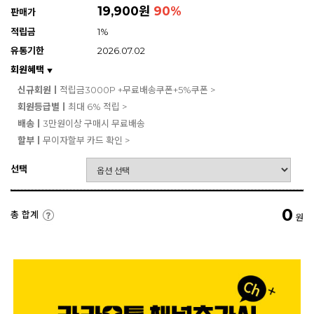
19,900원
90
%
판매가
적립금
1%
유통기한
2026.07.02
회원혜택
▼
신규회원ㅣ
적립금3000P +무료배송쿠폰+5%쿠폰 >
회원등급별ㅣ
최대 6% 적립 >
배송ㅣ
3만원이상 구매시 무료배송
할부ㅣ
무이자할부 카드 확인 >
선택
0
총 합계
원