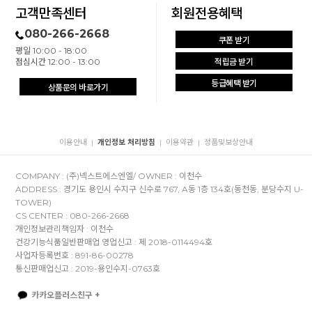
고객만족센터
회원전용혜택
080-266-2668
쿠폰 받기
평일 10:00 - 18:00
점심시간 12:00 - 13:00
적립금 받기
등급혜택 받기
상품문의 바로가기
이용안내
개인정보 처리방침
이용약관
정품및보상안내
|
|
|
COMPANY : (주)넥스트에스엔엘/ OWNER : 이천수
ADDRESS : 경기도 용인시 수지구 신수로 767, A동 1층 134호(동천동, 분당수지 U-
TOWER)
CS CENTER : 080-266-2668
개인정보관리책임자 : 이천수
건강기능식품일반판매업 영업신고 : 제 2018-0114494호
사업자등록번호 : 891-86-00278
통신판매업신고 : 2019-용인수지-0763호
카카오플러스친구 +