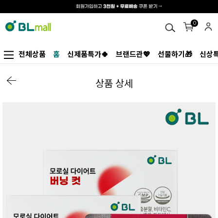
0
전체상품
홈
신제품특가🍀
브랜드관💖
선물하기🎁
신상특
상품 상세