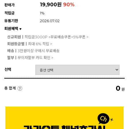
19,900원
90
%
판매가
적립금
1%
유통기한
2026.07.02
회원혜택
▼
신규회원ㅣ
적립금3000P +무료배송쿠폰+5%쿠폰 >
회원등급별ㅣ
최대 6% 적립 >
배송ㅣ
3만원이상 구매시 무료배송
할부ㅣ
무이자할부 카드 확인 >
선택
0
총 합계
원