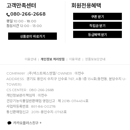
고객만족센터
회원전용혜택
080-266-2668
쿠폰 받기
평일 10:00 - 18:00
점심시간 12:00 - 13:00
적립금 받기
등급혜택 받기
상품문의 바로가기
이용안내
개인정보 처리방침
이용약관
정품및보상안내
|
|
|
COMPANY : (주)넥스트에스엔엘/ OWNER : 이천수
ADDRESS : 경기도 용인시 수지구 신수로 767, A동 1층 134호(동천동, 분당수지 U-
TOWER)
CS CENTER : 080-266-2668
개인정보관리책임자 : 이천수
건강기능식품일반판매업 영업신고 : 제 2018-0114494호
사업자등록번호 : 891-86-00278
통신판매업신고 : 2019-용인수지-0763호
카카오플러스친구 +