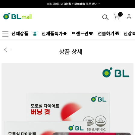
0
전체상품
홈
신제품특가🍀
브랜드관💖
선물하기🎁
신상특
상품 상세