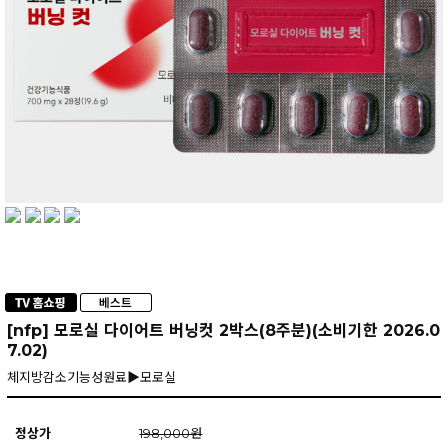
[nfp] 모로실 다이어트 버닝컷 2박스(8주분)(소비기한 2026.0
7.02)
체지방감소기능성원료▶모로실
정상가
198,000원