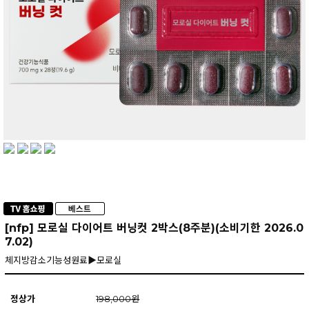
[nfp] 모로실 다이어트 버닝컷 2박스(8주분)(소비기한 2026.0
7.02)
체지방감소기능성원료▶모로실
정상가
198,000원