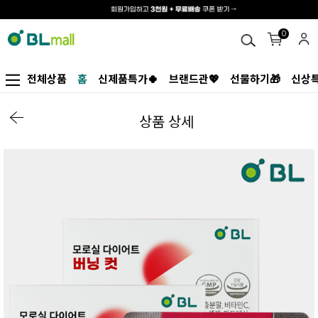
0
전체상품
홈
신제품특가🍀
브랜드관💖
선물하기🎁
신상특
상품 상세