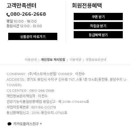
고객만족센터
회원전용혜택
080-266-2668
쿠폰 받기
평일 10:00 - 18:00
점심시간 12:00 - 13:00
적립금 받기
등급혜택 받기
상품문의 바로가기
이용안내
개인정보 처리방침
이용약관
정품및보상안내
|
|
|
COMPANY : (주)넥스트에스엔엘/ OWNER : 이천수
ADDRESS : 경기도 용인시 수지구 신수로 767, A동 1층 134호(동천동, 분당수지 U-
TOWER)
CS CENTER : 080-266-2668
개인정보관리책임자 : 이천수
건강기능식품일반판매업 영업신고 : 제 2018-0114494호
사업자등록번호 : 891-86-00278
통신판매업신고 : 2019-용인수지-0763호
카카오플러스친구 +