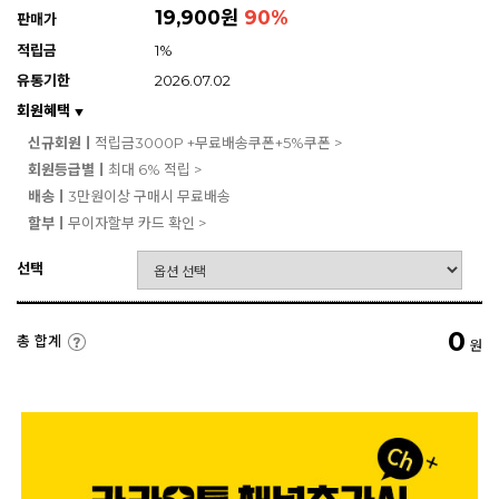
19,900원
90
%
판매가
적립금
1%
유통기한
2026.07.02
회원혜택
▼
신규회원ㅣ
적립금3000P +무료배송쿠폰+5%쿠폰 >
회원등급별ㅣ
최대 6% 적립 >
배송ㅣ
3만원이상 구매시 무료배송
할부ㅣ
무이자할부 카드 확인 >
선택
0
총 합계
원