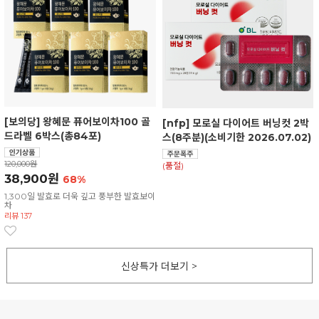
[보의당] 왕혜문 퓨어보이차100 골
[nfp] 모로실 다이어트 버닝컷 2박
드라벨 6박스(총84포)
스(8주분)(소비기한 2026.07.02)
120,000원
(품절)
38,900원
68%
1,300일 발효로 더욱 깊고 풍부한 발효보이
차
리뷰 137
신상특가 더보기 >