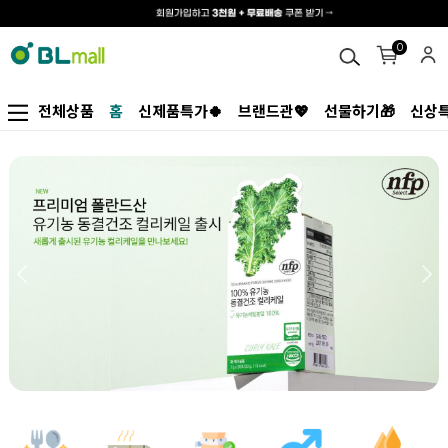
0
전체상품
홈
신제품특가🍀
브랜드관💖
선물하기🎁
신상특