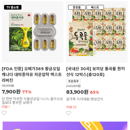
[FDA 인증] 오메가369 황금오일
[국내산 30곡] 보의당 통곡물 한끼
캐나다 대마종자유 저온압착 엑스트
선식 12박스(총120포)
라버진
35,000원
240,000원
7,900원
83,900원
77%
65%
단 한번 착유한 식물성오일 100% 올리브오
온가족 식사대용/영양간식
일보다 풍부한 오메가
리뷰 1
리뷰 53