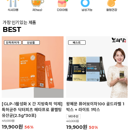
가장 인기있는 제품
BEST
[GLP-1활성화 X 간 지방축적 억제]
왕혜문 퓨어보이차100 골드라벨 1
특허균주 닥터피츠 메타프로 쿨멜팅
박스 + 라이트 1박스
유산균(2.5g*30포)
45,000원
40,000원
19,900원
19,900원
56%
50%