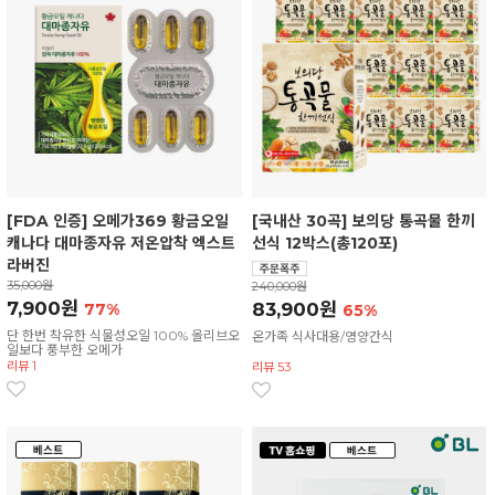
[FDA 인증] 오메가369 황금오일
[국내산 30곡] 보의당 통곡물 한끼
캐나다 대마종자유 저온압착 엑스트
선식 12박스(총120포)
라버진
35,000원
240,000원
7,900원
83,900원
77%
65%
단 한번 착유한 식물성오일 100% 올리브오
온가족 식사대용/영양간식
일보다 풍부한 오메가
리뷰 1
리뷰 53