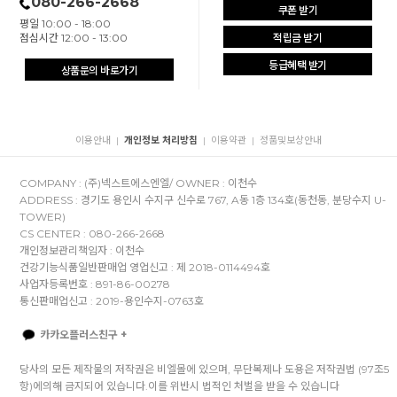
080-266-2668
쿠폰 받기
평일 10:00 - 18:00
점심시간 12:00 - 13:00
적립금 받기
등급혜택 받기
상품문의 바로가기
이용안내
개인정보 처리방침
이용약관
정품및보상안내
|
|
|
COMPANY : (주)넥스트에스엔엘/ OWNER : 이천수
ADDRESS : 경기도 용인시 수지구 신수로 767, A동 1층 134호(동천동, 분당수지 U-
TOWER)
CS CENTER : 080-266-2668
개인정보관리책임자 : 이천수
건강기능식품일반판매업 영업신고 : 제 2018-0114494호
사업자등록번호 : 891-86-00278
통신판매업신고 : 2019-용인수지-0763호
카카오플러스친구 +
당사의 모든 제작물의 저작권은 비엘몰에 있으며, 무단복제나 도용은 저작권법 (97조5
항)에의해 금지되어 있습니다.이를 위반시 법적인 처벌을 받을 수 있습니다