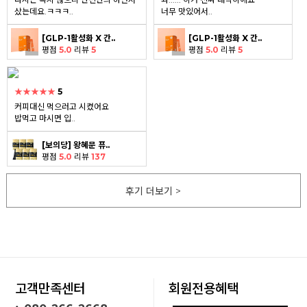
샀는데요.ㅋㅋㅋ..
너무 맛있어서..
[GLP-1활성화 X 간..
[GLP-1활성화 X 간..
평점
5.0
리뷰
5
평점
5.0
리뷰
5
★★★★★
5
커피대신 먹으러고 시켰어요
밥먹고 마시면 입..
[보의당] 왕혜문 퓨..
평점
5.0
리뷰
137
후기 더보기 >
고객만족센터
회원전용혜택