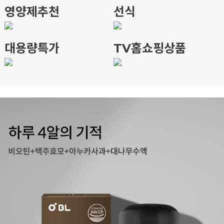
영양제추천
선식
대용량특가
TV홈쇼핑상품