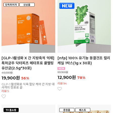
[GLP-1활성화 X 간 지방축적 억제]
[nfp] 100% 유기농 동결건조 컬리
특허균주 닥터피츠 메타프로 쿨멜팅
케일 1박스(1g x 30포)
유산균(2.5g*30포)
59,900원
45,000원
12,900원
19,900원
78%
56%
리뷰 94
GLP-1 활성화로 식욕·혈당 케어 간 지방 대
사까지 한포로 끝
리뷰 5