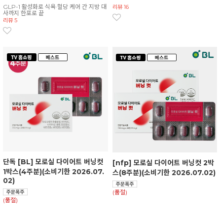
GLP-1 활성화로 식욕·혈당 케어 간 지방 대
리뷰 16
사까지 한포로 끝
리뷰 5
단독 [BL] 모로실 다이어트 버닝컷
[nfp] 모로실 다이어트 버닝컷 2박
1박스(4주분)(소비기한 2026.07.
스(8주분)(소비기한 2026.07.02)
02)
(품절)
(품절)