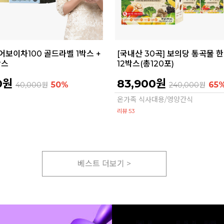
어보이차100 골드라벨 1박스 +
[국내산 30곡] 보의당 통곡물 
박스
12박스(총120포)
0원
83,900원
50%
65
40,000
원
240,000
원
온가족 식사대용/영양간식
리뷰 53
베스트 더보기 >