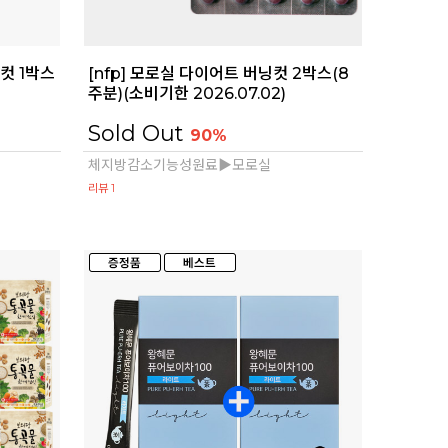
컷 1박스
[nfp] 모로실 다이어트 버닝컷 2박스(8
)
주분)(소비기한 2026.07.02)
Sold Out
90%
체지방감소기능성원료▶모로실
리뷰 1