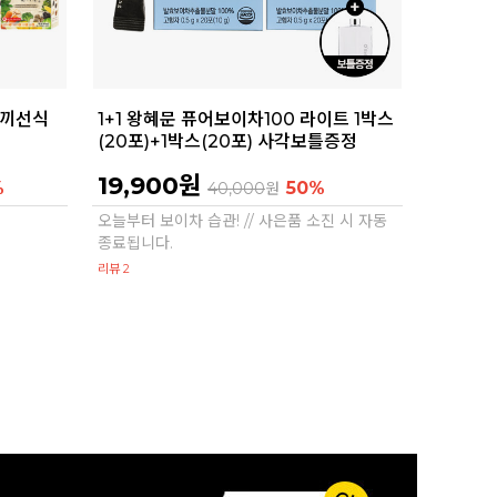
한끼선식
1+1 왕혜문 퓨어보이차100 라이트 1박스
(20포)+1박스(20포) 사각보틀증정
19,900원
%
50%
40,000
원
오늘부터 보이차 습관! // 사은품 소진 시 자동
종료됩니다.
리뷰 2