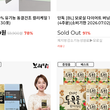
100% 유기농 동결건조 컬리케일 1
단독 [BL] 모로실 다이어트 버닝
 30포)
(4주분)(소비기한 2026.07.02
0원
Sold Out
78%
91%
59,900
원
체지방감소기능성원료▶모로실
리뷰 2