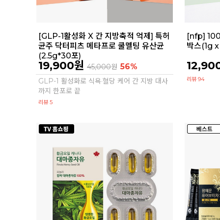
[GLP-1활성화 X 간 지방축적 억제] 특허
[nfp] 
균주 닥터피츠 메타프로 쿨멜팅 유산균
박스(1g x
(2.5g*30포)
19,900원
12,90
56%
45,000
원
리뷰 94
GLP-1 활성화로 식욕·혈당 케어 간 지방 대사
까지 한포로 끝
리뷰 5