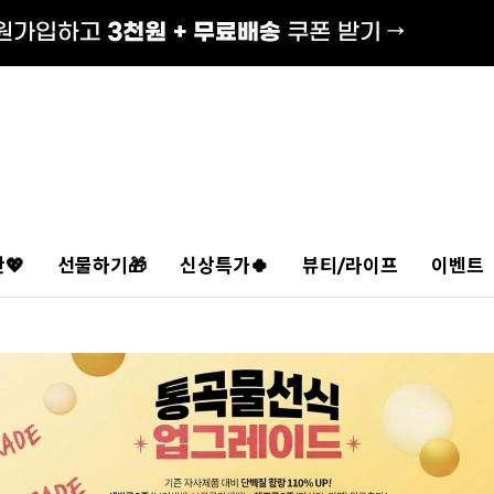
💖
선물하기🎁
신상특가🍀
뷰티/라이프
이벤트