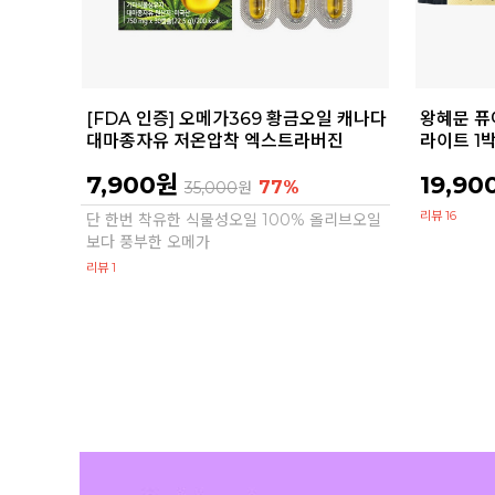
[FDA 인증] 오메가369 황금오일 캐나다
왕혜문 퓨
대마종자유 저온압착 엑스트라버진
라이트 1
7,900원
19,90
77%
35,000
원
리뷰 16
단 한번 착유한 식물성오일 100% 올리브오일
보다 풍부한 오메가
리뷰 1