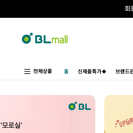
전체상품
홈
신제품특가🍀
브랜드관