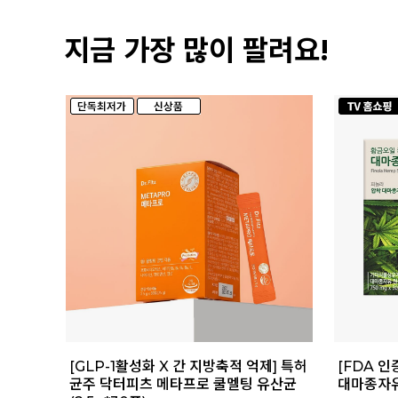
지금 가장 많이 팔려요!
[GLP-1활성화 X 간 지방축적 억제] 특허
[FDA 인
균주 닥터피츠 메타프로 쿨멜팅 유산균
대마종자