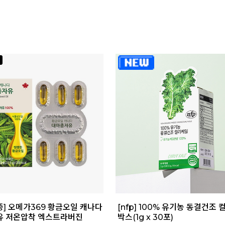
증] 오메가369 황금오일 캐나다
[nfp] 100% 유기농 동결건조 
유 저온압착 엑스트라버진
박스(1g x 30포)