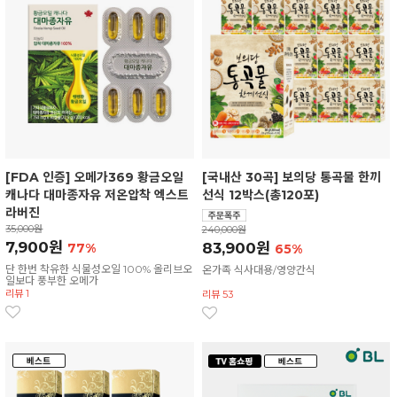
[FDA 인증] 오메가369 황금오일
[국내산 30곡] 보의당 통곡물 한끼
캐나다 대마종자유 저온압착 엑스트
선식 12박스(총120포)
라버진
35,000원
240,000원
7,900원
83,900원
77%
65%
단 한번 착유한 식물성오일 100% 올리브오
온가족 식사대용/영양간식
일보다 풍부한 오메가
리뷰 1
리뷰 53