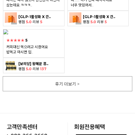
샀는데요.ㅋㅋㅋ..
너무 맛있어서..
[GLP-1활성화 X 간..
[GLP-1활성화 X 간..
평점
5.0
리뷰
5
평점
5.0
리뷰
5
★★★★★
5
커피대신 먹으러고 시켰어요
밥먹고 마시면 입..
[보의당] 왕혜문 퓨..
평점
5.0
리뷰
137
후기 더보기 >
고객만족센터
회원전용혜택