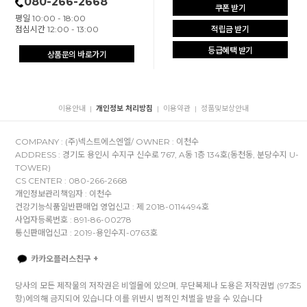
080-266-2668
쿠폰 받기
평일 10:00 - 18:00
점심시간 12:00 - 13:00
적립금 받기
등급혜택 받기
상품문의 바로가기
이용안내
개인정보 처리방침
이용약관
정품및보상안내
|
|
|
COMPANY : (주)넥스트에스엔엘/ OWNER : 이천수
ADDRESS : 경기도 용인시 수지구 신수로 767, A동 1층 134호(동천동, 분당수지 U-
TOWER)
CS CENTER : 080-266-2668
개인정보관리책임자 : 이천수
건강기능식품일반판매업 영업신고 : 제 2018-0114494호
사업자등록번호 : 891-86-00278
통신판매업신고 : 2019-용인수지-0763호
카카오플러스친구 +
당사의 모든 제작물의 저작권은 비엘몰에 있으며, 무단복제나 도용은 저작권법 (97조5
항)에의해 금지되어 있습니다.이를 위반시 법적인 처벌을 받을 수 있습니다