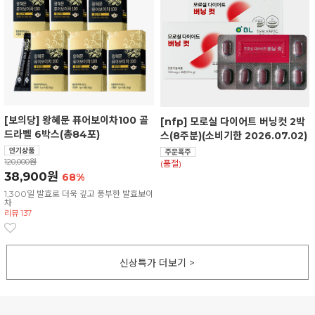
[보의당] 왕혜문 퓨어보이차100 골
[nfp] 모로실 다이어트 버닝컷 2박
드라벨 6박스(총84포)
스(8주분)(소비기한 2026.07.02)
120,000원
(품절)
38,900원
68%
1,300일 발효로 더욱 깊고 풍부한 발효보이
차
리뷰 137
신상특가 더보기 >