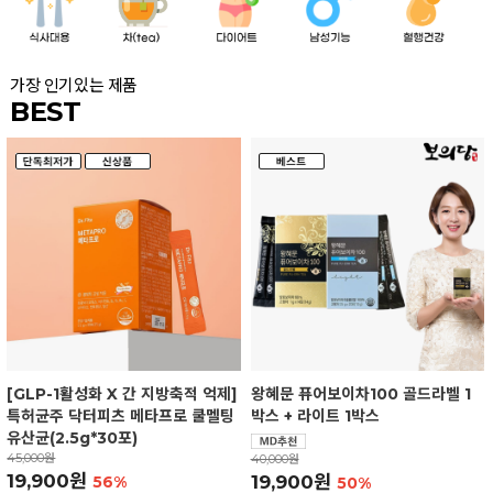
가장 인기있는 제품
BEST
[GLP-1활성화 X 간 지방축적 억제]
왕혜문 퓨어보이차100 골드라벨 1
특허균주 닥터피츠 메타프로 쿨멜팅
박스 + 라이트 1박스
유산균(2.5g*30포)
45,000원
40,000원
19,900원
19,900원
56%
50%