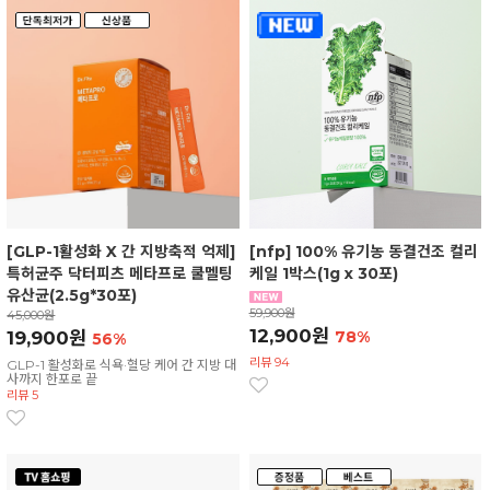
[GLP-1활성화 X 간 지방축적 억제]
[nfp] 100% 유기농 동결건조 컬리
특허균주 닥터피츠 메타프로 쿨멜팅
케일 1박스(1g x 30포)
유산균(2.5g*30포)
59,900원
45,000원
12,900원
19,900원
78%
56%
리뷰 94
GLP-1 활성화로 식욕·혈당 케어 간 지방 대
사까지 한포로 끝
리뷰 5