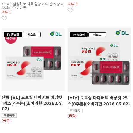
GLP-1 활성화로 식욕·혈당 케어 간 지방 대
리뷰 16
사까지 한포로 끝
리뷰 5
단독 [BL] 모로실 다이어트 버닝컷
[nfp] 모로실 다이어트 버닝컷 2박
1박스(4주분)(소비기한 2026.07.
스(8주분)(소비기한 2026.07.02)
02)
(품절)
(품절)