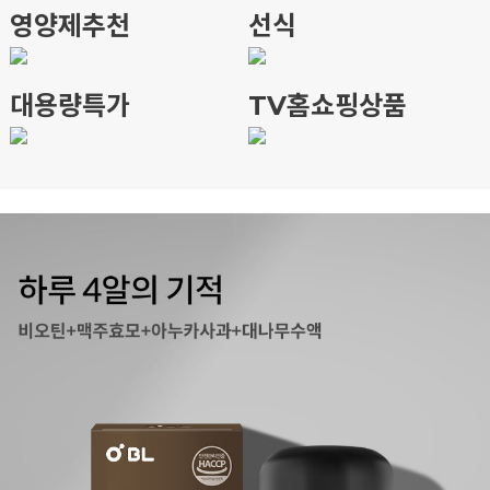
영양제추천
선식
대용량특가
TV홈쇼핑상품