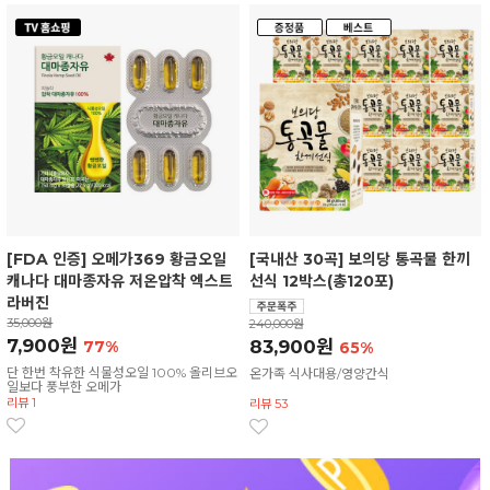
[FDA 인증] 오메가369 황금오일
[국내산 30곡] 보의당 통곡물 한끼
캐나다 대마종자유 저온압착 엑스트
선식 12박스(총120포)
라버진
35,000원
240,000원
7,900원
83,900원
77%
65%
단 한번 착유한 식물성오일 100% 올리브오
온가족 식사대용/영양간식
일보다 풍부한 오메가
리뷰 1
리뷰 53