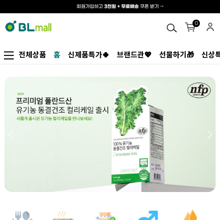
0
전체상품
홈
신제품특가🍀
브랜드관💖
선물하기🎁
신상특