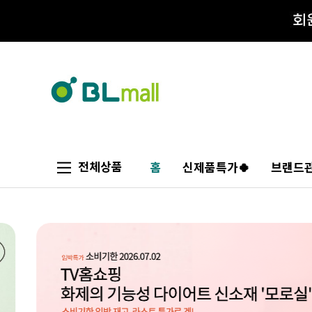
전체상품
홈
신제품특가🍀
브랜드관