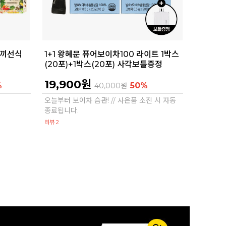
한끼선식
1+1 왕혜문 퓨어보이차100 라이트 1박스
(20포)+1박스(20포) 사각보틀증정
19,900원
%
50%
40,000
원
오늘부터 보이차 습관! // 사은품 소진 시 자동
종료됩니다.
리뷰 2