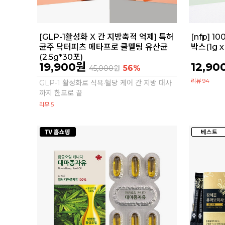
[GLP-1활성화 X 간 지방축적 억제] 특허
[nfp] 
균주 닥터피츠 메타프로 쿨멜팅 유산균
박스(1g x
(2.5g*30포)
19,900원
12,90
56%
45,000
원
리뷰 94
GLP-1 활성화로 식욕·혈당 케어 간 지방 대사
까지 한포로 끝
리뷰 5