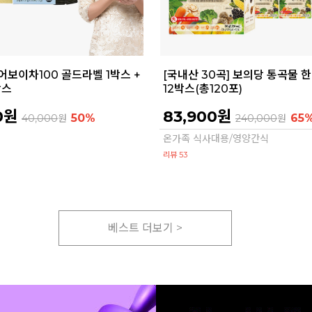
어보이차100 골드라벨 1박스 +
[국내산 30곡] 보의당 통곡물 
박스
12박스(총120포)
0원
83,900원
50%
65
40,000
원
240,000
원
온가족 식사대용/영양간식
리뷰 53
베스트 더보기 >