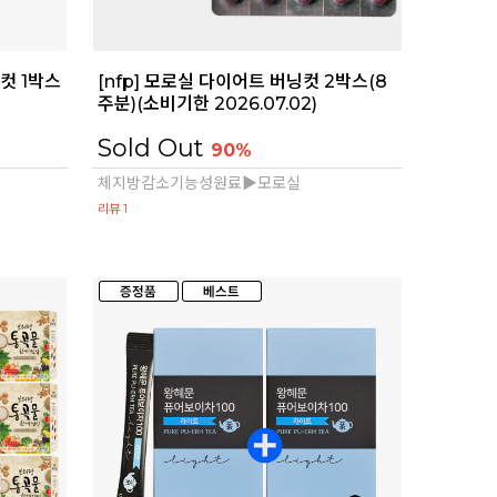
컷 1박스
[nfp] 모로실 다이어트 버닝컷 2박스(8
)
주분)(소비기한 2026.07.02)
Sold Out
90%
체지방감소기능성원료▶모로실
리뷰 1