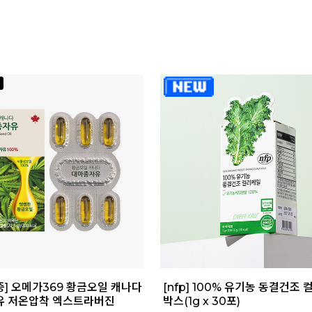
증] 오메가369 황금오일 캐나다
[nfp] 100% 유기농 동결건조 
유 저온압착 엑스트라버진
박스(1g x 30포)