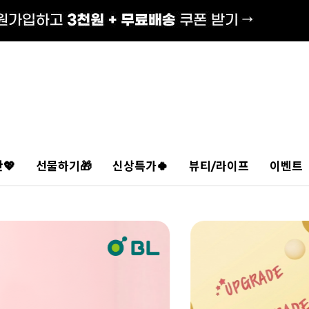
💖
선물하기🎁
신상특가🍀
뷰티/라이프
이벤트