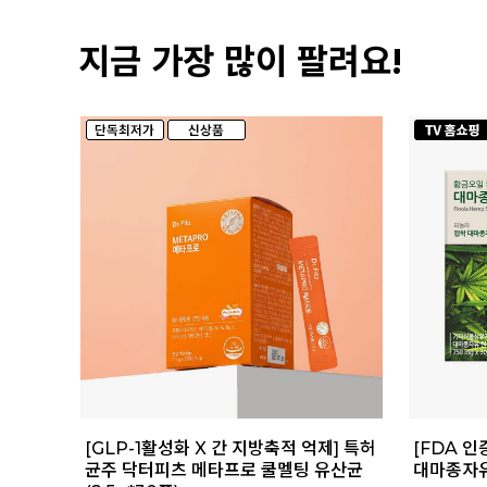
지금 가장 많이 팔려요!
[GLP-1활성화 X 간 지방축적 억제] 특허
[FDA 인
균주 닥터피츠 메타프로 쿨멜팅 유산균
대마종자