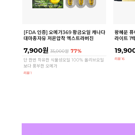
[FDA 인증] 오메가369 황금오일 캐나다
왕혜문 퓨
대마종자유 저온압착 엑스트라버진
라이트 1
7,900원
19,90
77%
35,000
원
리뷰 16
단 한번 착유한 식물성오일 100% 올리브오일
보다 풍부한 오메가
리뷰 1