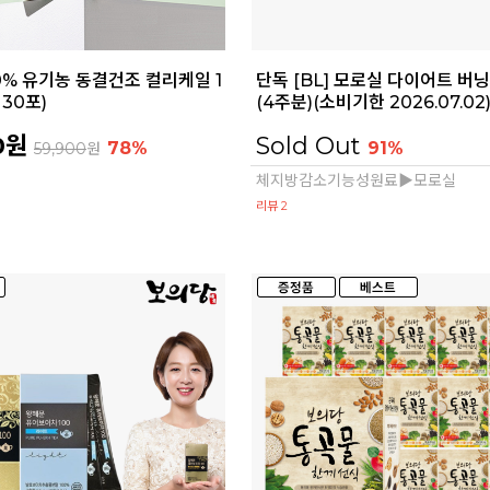
100% 유기농 동결건조 컬리케일 1
단독 [BL] 모로실 다이어트 버닝
 30포)
(4주분)(소비기한 2026.07.02
0원
Sold Out
78%
91%
59,900
원
체지방감소기능성원료▶모로실
리뷰 2