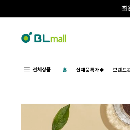
전체상품
홈
신제품특가🍀
브랜드관