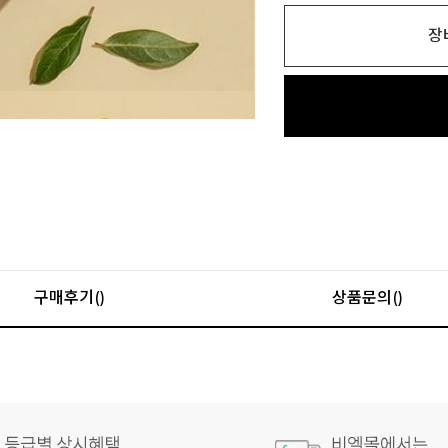
장
구매후기()
상품문의()