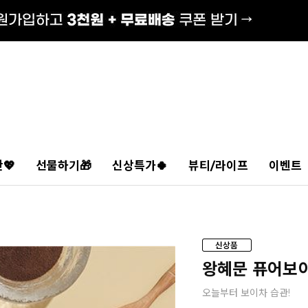
💖
선물하기🎁
신상특가🍀
뷰티/라이프
이벤트
왕혜문 퓨어보이
오늘부터 보이차 습관!