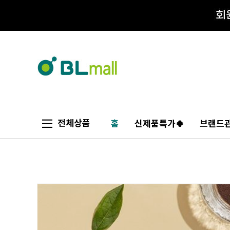
전체상품
홈
신제품특가🍀
브랜드관