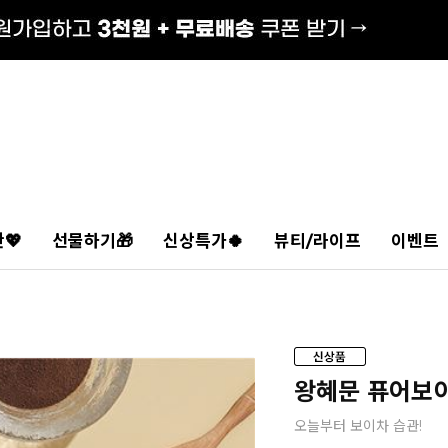
💖
선물하기🎁
신상특가🍀
뷰티/라이프
이벤트
왕혜문 퓨어보이
오늘부터 보이차 습관!