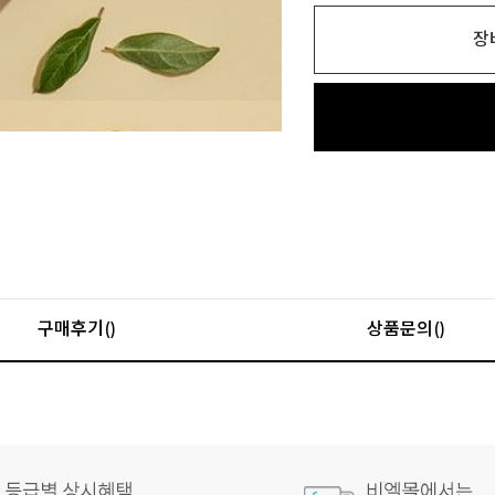
장
구매후기()
상품문의()