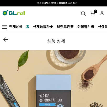
0
전체상품
홈
신제품특가🍀
브랜드관💖
선물하기🎁
신상특
상품 상세