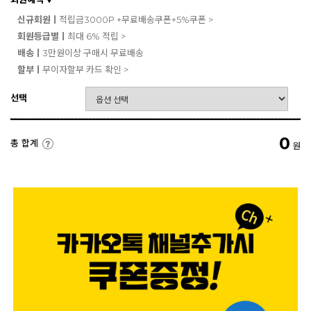
▼
신규회원ㅣ
적립금3000P +무료배송쿠폰+5%쿠폰 >
회원등급별ㅣ
최대 6% 적립 >
배송ㅣ
3만원이상 구매시 무료배송
할부ㅣ
무이자할부 카드 확인 >
선택
0
총 합계
원