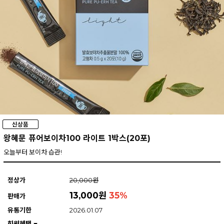
왕혜문 퓨어보이차100 라이트 1박스(20포)
오늘부터 보이차 습관!
정상가
20,000원
13,000원
35
%
판매가
유통기한
2026.01.07
회원혜택