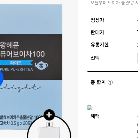
오늘부터 보이차 습관! //
정상가
판매가
유통기한
선택
총 합계
혜택