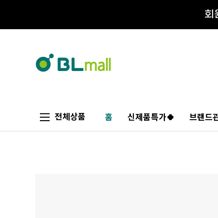
전체상품
홈
신제품특가🍀
브랜드관