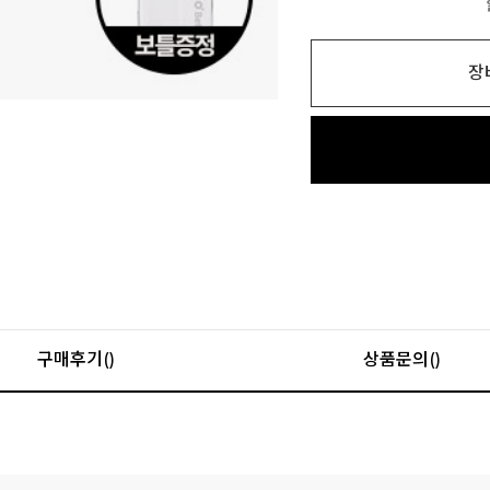
장
구매후기()
상품문의()