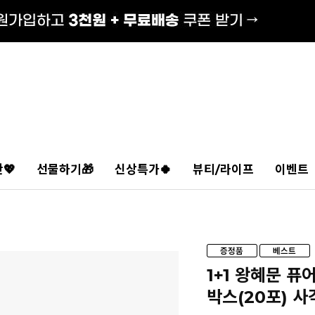
💖
선물하기🎁
신상특가🍀
뷰티/라이프
이벤트
1+1 왕혜문 퓨
박스(20포) 