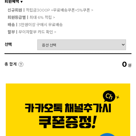
회원혜택
▼
신규회원ㅣ
적립금3000P +무료배송쿠폰+5%쿠폰 >
회원등급별ㅣ
최대 6% 적립 >
배송ㅣ
3만원이상 구매시 무료배송
할부ㅣ
무이자할부 카드 확인 >
선택
0
총 합계
원