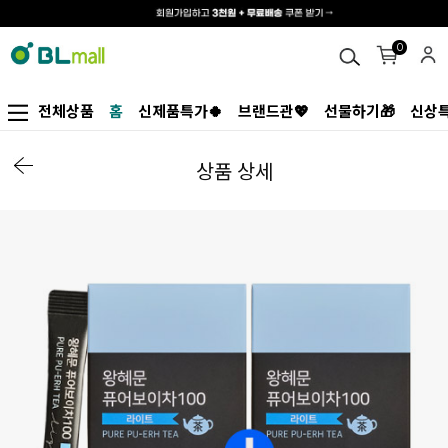
0
전체상품
홈
신제품특가🍀
브랜드관💖
선물하기🎁
신상특
상품 상세