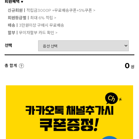
회원혜택
▼
신규회원ㅣ
적립금3000P +무료배송쿠폰+5%쿠폰 >
회원등급별ㅣ
최대 6% 적립 >
배송ㅣ
3만원이상 구매시 무료배송
할부ㅣ
무이자할부 카드 확인 >
선택
0
총 합계
원