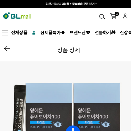
0
전체상품
홈
신제품특가🍀
브랜드관💖
선물하기🎁
신상특
상품 상세