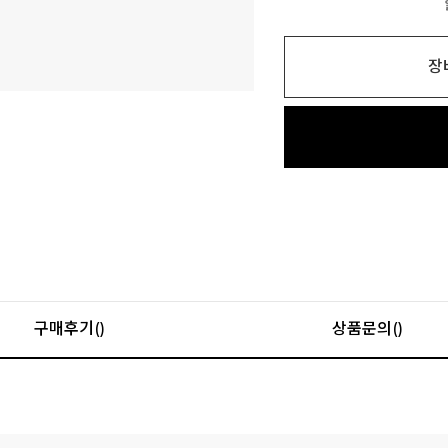
장
구매후기()
상품문의()