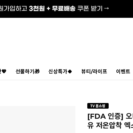
💖
선물하기🎁
신상특가🍀
뷰티/라이프
이벤트
[FDA 인증]
유 저온압착 