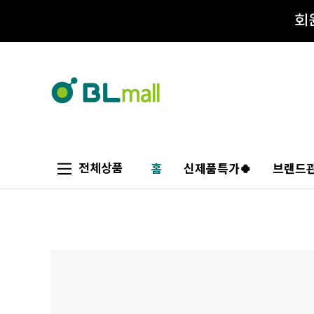
전체상품
홈
신제품특가🍀
브랜드관