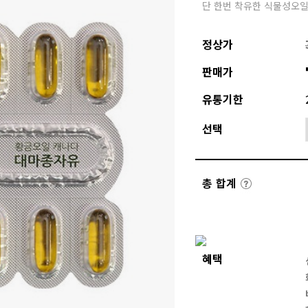
단 한번 착유한 식물성오일
정상가
판매가
유통기한
선택
총 합계
혜택