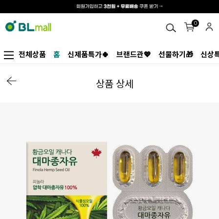
0
전체상품
홈
신제품특가🍀
브랜드관💖
선물하기🎁
신상특
상품 상세