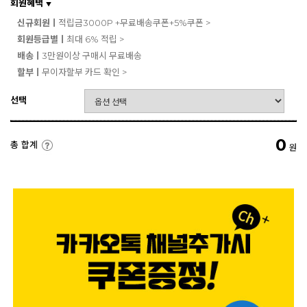
회원혜택
▼
신규회원ㅣ
적립금3000P +무료배송쿠폰+5%쿠폰 >
회원등급별ㅣ
최대 6% 적립 >
배송ㅣ
3만원이상 구매시 무료배송
할부ㅣ
무이자할부 카드 확인 >
선택
0
총 합계
원