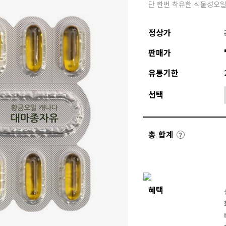
단 한번 착유한 식물성오일
정상가
판매가
유통기한
선택
총 합계
혜택