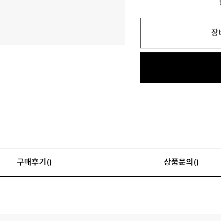
장
구매후기()
상품문의()