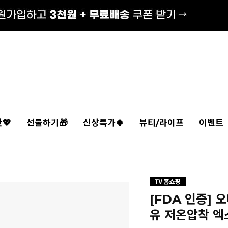
💖
선물하기🎁
신상특가🍀
뷰티/라이프
이벤트
[FDA 인증]
유 저온압착 