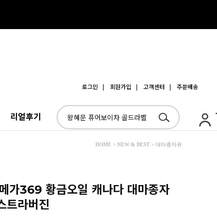
로그인
| 회원가입
| 고객센터
| 주문배송
리얼후기
HOME > NEW & BEST > 대마종자유
 오메가369 황금오일 캐나다 대마종자
엑스트라버진