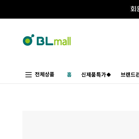
전체상품
홈
신제품특가🍀
브랜드관