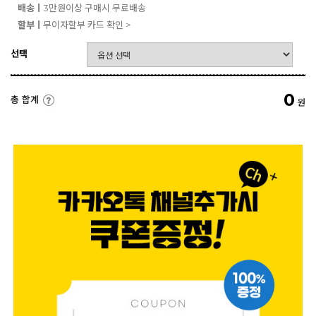
배송ㅣ
3만원이상 구매시 무료배송
할부ㅣ
무이자할부 카드 확인 >
선택
0
총 합계
원