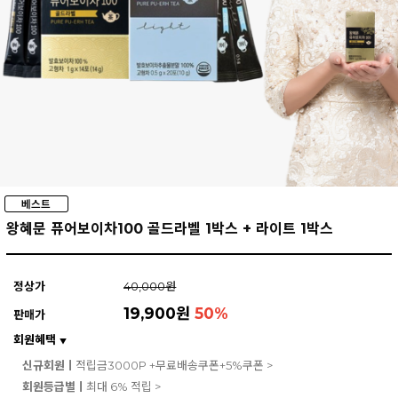
왕혜문 퓨어보이차100 골드라벨 1박스 + 라이트 1박스
정상가
40,000원
19,900원
50
%
판매가
회원혜택
▼
신규회원ㅣ
적립금3000P +무료배송쿠폰+5%쿠폰 >
회원등급별ㅣ
최대 6% 적립 >