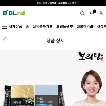
0
전체상품
홈
신제품특가🍀
브랜드관💖
선물하기🎁
신상특
상품 상세