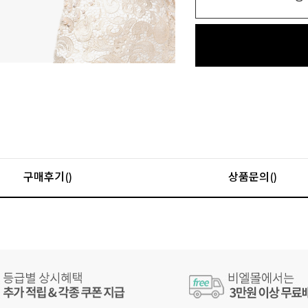
구매후기()
상품문의()