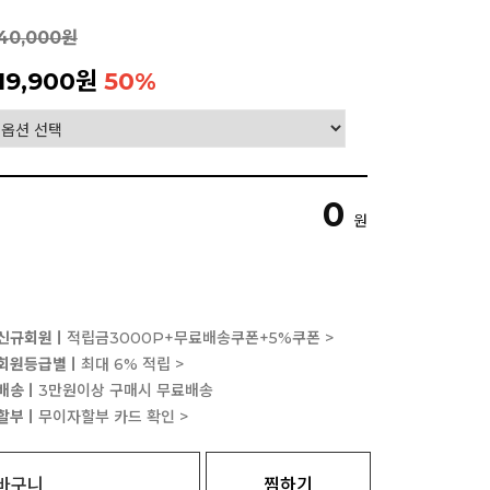
40,000원
19,900원
50
%
0
원
신규회원ㅣ
적립금3000P+무료배송쿠폰+5%쿠폰 >
회원등급별ㅣ
최대 6% 적립 >
배송ㅣ
3만원이상 구매시 무료배송
할부ㅣ
무이자할부 카드 확인 >
바구니
찜하기