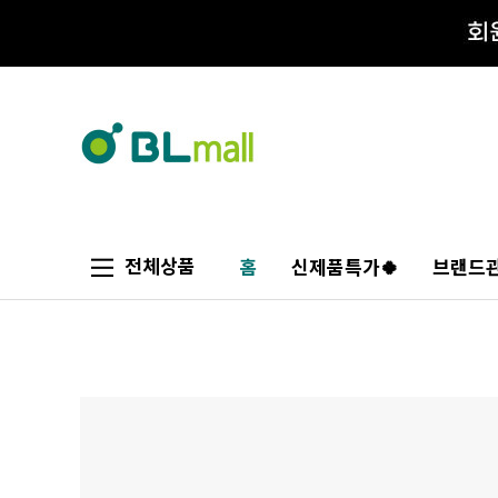
전체상품
홈
신제품특가🍀
브랜드관