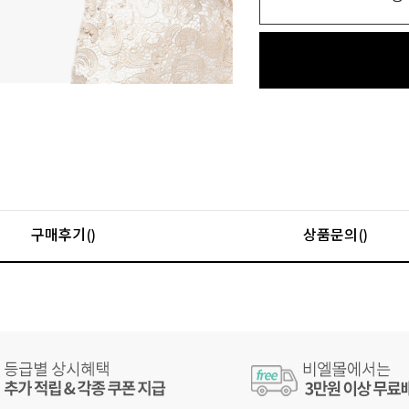
구매후기()
상품문의()