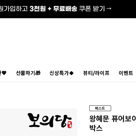
💖
선물하기🎁
신상특가🍀
뷰티/라이프
이벤트
왕혜문 퓨어보이차
박스