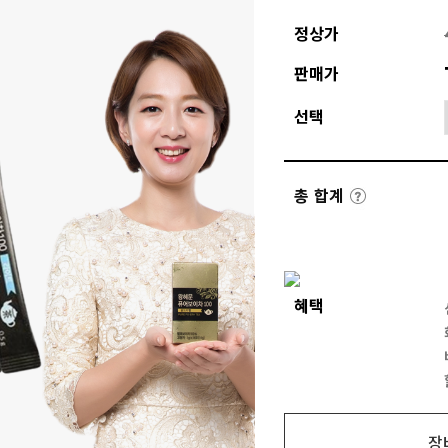
정상가
판매가
선택
총 합계
혜택
장