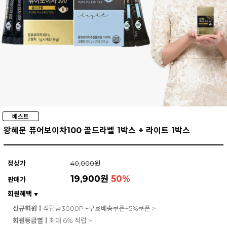
왕혜문 퓨어보이차100 골드라벨 1박스 + 라이트 1박스
정상가
40,000원
19,900원
50
%
판매가
회원혜택
▼
신규회원ㅣ
적립금3000P +무료배송쿠폰+5%쿠폰 >
회원등급별ㅣ
최대 6% 적립 >