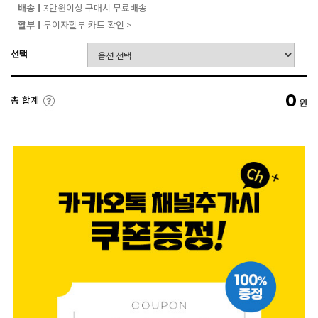
배송ㅣ
3만원이상 구매시 무료배송
할부ㅣ
무이자할부 카드 확인 >
선택
0
총 합계
원