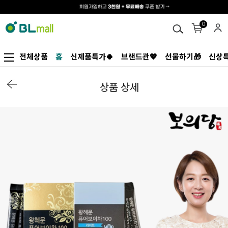
0
전체상품
홈
신제품특가🍀
브랜드관💖
선물하기🎁
신상특
상품 상세