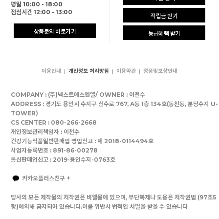
평일 10:00 - 18:00
점심시간 12:00 - 13:00
적립금 받기
상품문의 바로가기
등급혜택 받기
이용안내
개인정보 처리방침
이용약관
정품및보상안내
|
|
|
COMPANY : (주)넥스트에스엔엘/ OWNER : 이천수
ADDRESS : 경기도 용인시 수지구 신수로 767, A동 1층 134호(동천동, 분당수지 U-
TOWER)
CS CENTER : 080-266-2668
개인정보관리책임자 : 이천수
건강기능식품일반판매업 영업신고 : 제 2018-0114494호
사업자등록번호 : 891-86-00278
통신판매업신고 : 2019-용인수지-0763호
카카오플러스친구 +
당사의 모든 제작물의 저작권은 비엘몰에 있으며, 무단복제나 도용은 저작권법 (97조5
항)에의해 금지되어 있습니다.이를 위반시 법적인 처벌을 받을 수 있습니다