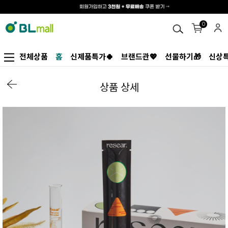
0
전체상품
홈
신제품특가🍀
브랜드관💖
선물하기🎁
신상특
상품 상세