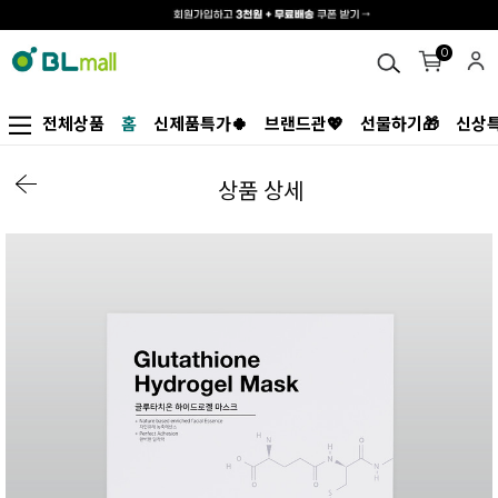
0
전체상품
홈
신제품특가🍀
브랜드관💖
선물하기🎁
신상특
상품 상세