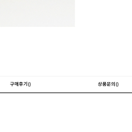
구매후기()
상품문의()