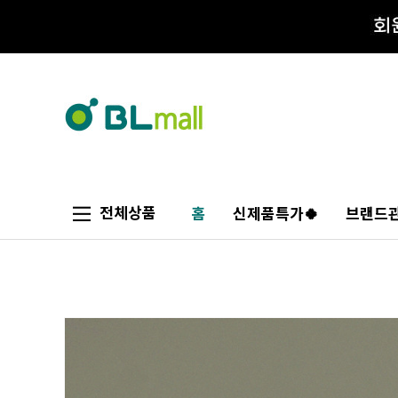
전체상품
홈
신제품특가🍀
브랜드관