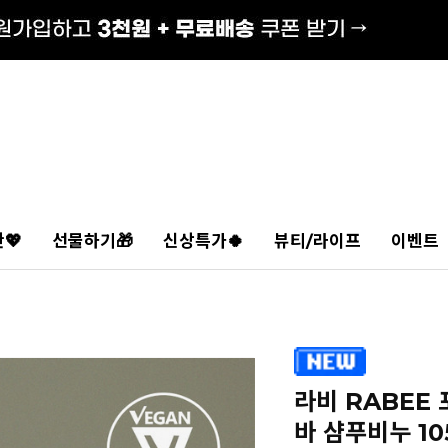
💖
선물하기🎁
신상특가🍀
뷰티/라이프
이벤트
라비 RABEE
바 샴푸비누 10