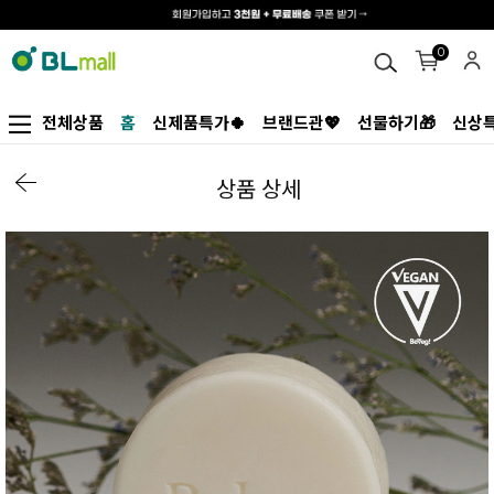
0
전체상품
홈
신제품특가🍀
브랜드관💖
선물하기🎁
신상특
상품 상세