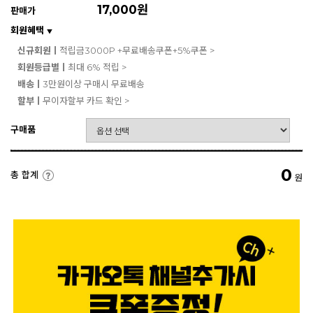
17,000원
판매가
회원혜택
▼
신규회원ㅣ
적립금3000P +무료배송쿠폰+5%쿠폰 >
회원등급별ㅣ
최대 6% 적립 >
배송ㅣ
3만원이상 구매시 무료배송
할부ㅣ
무이자할부 카드 확인 >
구매품
0
총 합계
원